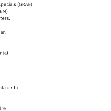
specials (GRAE)
SEM)
pters.
ar,
ntat
.
ala delta
dre