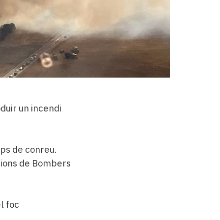
oduir un incendi
ps de conreu.
acions de Bombers
l foc