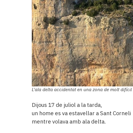
L'ala delta accidentat en una zona de molt difíci
Dijous 17 de juliol a la tarda,
un home es va estavellar a Sant Corneli
mentre volava amb ala delta.