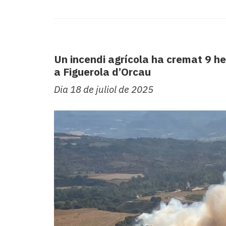
Subscriptors
La
newsletter
del
Pallars
Un incendi agrícola ha cremat 9 h
Contingut
a Figuerola d’Orcau
patrocinat
Lo
Dia 18 de juliol de 2025
més
llegit...
Editorial