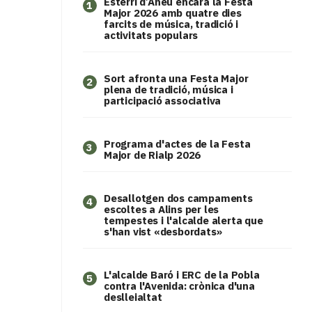
Esterri d’Àneu encara la Festa
1
Major 2026 amb quatre dies
farcits de música, tradició i
activitats populars
Sort afronta una Festa Major
2
plena de tradició, música i
participació associativa
Programa d'actes de la Festa
3
Major de Rialp 2026
​Desallotgen dos campaments
4
escoltes a Alins per les
tempestes i l'alcalde alerta que
s'han vist «desbordats»
L'alcalde Baró i ERC de la Pobla
5
contra l'Avenida: crònica d'una
deslleialtat