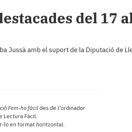
estacades del 17 al
lba Jussà amb el suport de la Diputació de Ll
cció
Fem-ho fàcil
des de l'ordinador
e Lectura Fàcil.
r-lo en format horitzontal.