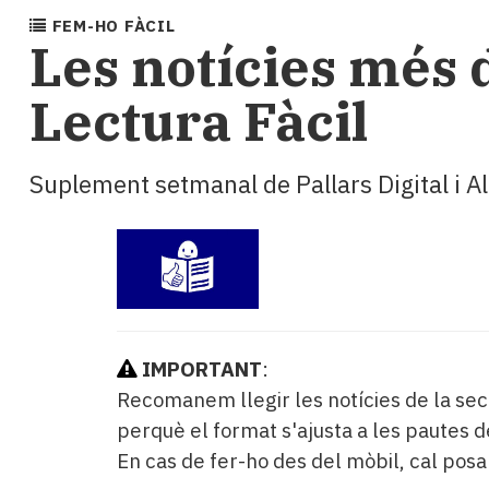
i
FEM-HO FÀCIL
turisme
Les notícies més d
Cultura
Esports
Lectura Fàcil
Mai
tant!
TV
Suplement setmanal de Pallars Digital i A
i
mitjans
El
temps
Reportatges
Entrevistes
Enquestes
IMPORTANT
:
A
escena!
Recomanem llegir les notícies de la se
Dis
perquè el format s'ajusta a les pautes d
la
En cas de fer-ho des del mòbil, cal posa
teva!