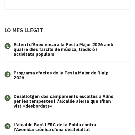
LO MÉS LLEGIT
Esterri d’Àneu encara la Festa Major 2026 amb
1
quatre dies farcits de música, tradició i
activitats populars
Programa d'actes de la Festa Major de Rialp
2
2026
​Desallotgen dos campaments escoltes a Alins
3
per les tempestes i l'alcalde alerta que s'han
vist «desbordats»
L'alcalde Baró i ERC de la Pobla contra
4
l'Avenida: crònica d'una deslleialtat