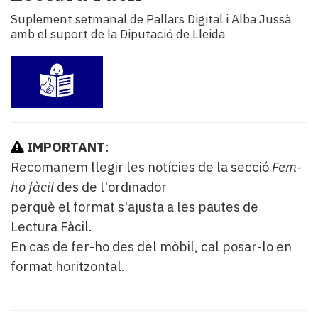
i
Suplement setmanal de Pallars Digital i Alba Jussà
turisme
amb el suport de la Diputació de Lleida
Cultura
Esports
Mai
tant!
TV
i
mitjans
IMPORTANT
:
El
Recomanem llegir les notícies de la secció
Fem-
temps
ho fàcil
des de l'ordinador
Reportatges
perquè el format s'ajusta a les pautes de
Entrevistes
Enquestes
Lectura Fàcil.
A
En cas de fer-ho des del mòbil, cal posar-lo en
escena!
format horitzontal.
Dis
la
teva!