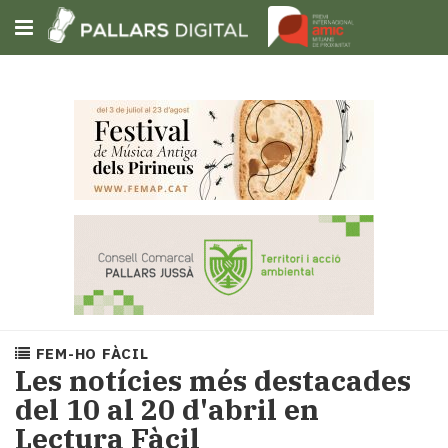
Subscriu-t'hi
Cerca
Portada
Opinió
Fem-
ho
fàcil
Successos
Societat
FEM-HO FÀCIL
Política
Les notícies més destacades
i
del 10 al 20 d'abril en
municipis
Lectura Fàcil
Economia