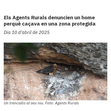
Subscriptors
La
newsletter
Els Agents Rurals denuncien un home
del
perquè caçava en una zona protegida
Pallars
Contingut
Dia 10 d'abril de 2025
patrocinat
Lo
més
llegit...
Editorial
Un trencalòs al seu niu. Foto: Agents Rurals