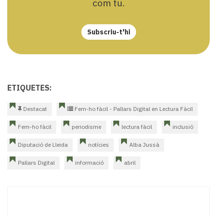
com tu.
Subscriu-t'hi
ETIQUETES:
Destacat
Fem-ho fàcil - Pallars Digital en Lectura Fàcil
Fem-ho fàcil
periodisme
lectura fàcil
inclusió
Diputació de Lleida
notícies
Alba Jussà
Pallars Digital
informació
abril