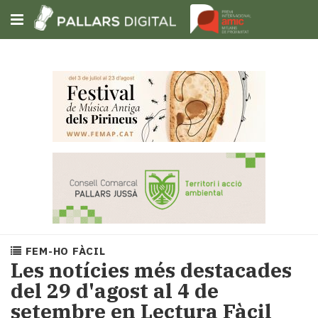
Subscriu-t'hi
Cerca
Portada
Opinió
Fem-
ho
fàcil
Successos
Societat
FEM-HO FÀCIL
Política
Les notícies més destacades
i
del 29 d'agost al 4 de
municipis
setembre en Lectura Fàcil
Economia