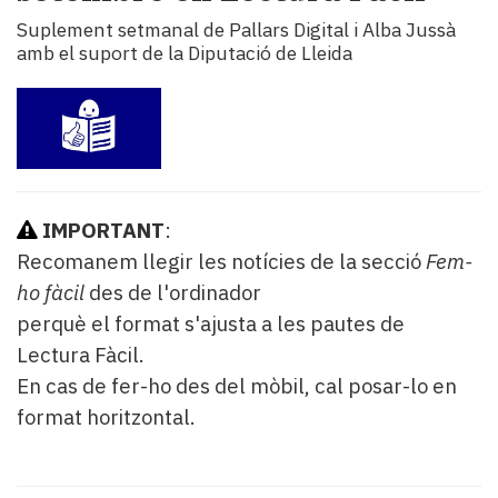
i
Suplement setmanal de Pallars Digital i Alba Jussà
turisme
amb el suport de la Diputació de Lleida
Cultura
Esports
Mai
tant!
TV
i
mitjans
IMPORTANT
:
El
Recomanem llegir les notícies de la secció
Fem-
temps
ho fàcil
des de l'ordinador
Reportatges
perquè el format s'ajusta a les pautes de
Entrevistes
Enquestes
Lectura Fàcil.
A
En cas de fer-ho des del mòbil, cal posar-lo en
escena!
format horitzontal.
Dis
la
teva!