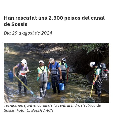
Subscriptors
La
newsletter
Han rescatat uns 2.500 peixos del canal
del
de Sossís
Pallars
Contingut
Dia 29 d'agost de 2024
patrocinat
Lo
més
llegit...
Editorial
Tècnics netejant el canal de la central hidroelèctrica de
Sossís. Foto: O. Bosch / ACN