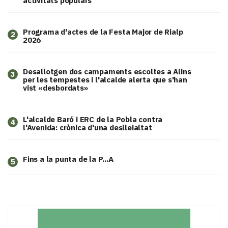
activitats populars
Programa d'actes de la Festa Major de Rialp
2
2026
​Desallotgen dos campaments escoltes a Alins
3
per les tempestes i l'alcalde alerta que s'han
vist «desbordats»
L'alcalde Baró i ERC de la Pobla contra
4
l'Avenida: crònica d'una deslleialtat
Fins a la punta de la P...A
5