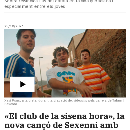
Sobirà reivindica l'ús del català en la vida quotidiana i
Subscriptors
especialment entre els joves
La
newsletter
del
25/10/2024
Pallars
Contingut
patrocinat
Lo
més
llegit...
Editorial
Xavi Pons, a la dreta, durant la gravació del videoclip pels carrers de Talarn
|
Sexenni
«El club de la sisena hora», la
nova cançó de Sexenni amb