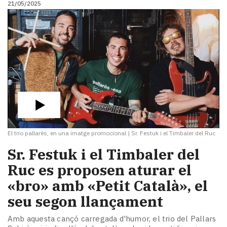
21/05/2025
i
turisme
Cultura
Esports
Mai
tant!
TV
i
mitjans
El
temps
El trio pallarès, en una imatge promocional
|
Sr. Festuk i el Timbaler del Ruc
Reportatges
Entrevistes
Sr. Festuk i el Timbaler del
Enquestes
Ruc es proposen aturar el
A
«bro» amb «Petit Català», el
escena!
Dis
seu segon llançament
la
teva!
Amb aquesta cançó carregada d'humor, el trio del Pallars