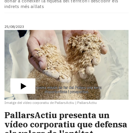
donar a conèixer la riquesa del territori i descobrir els
Subscriptors
indrets més aïllats
La
newsletter
del
25/08/2023
Pallars
Contingut
patrocinat
Lo
més
llegit...
Editorial
Imatge del vídeo corporatiu de PallarsActiu
|
PallarsActiu
PallarsActiu presenta un
vídeo corporatiu que defensa