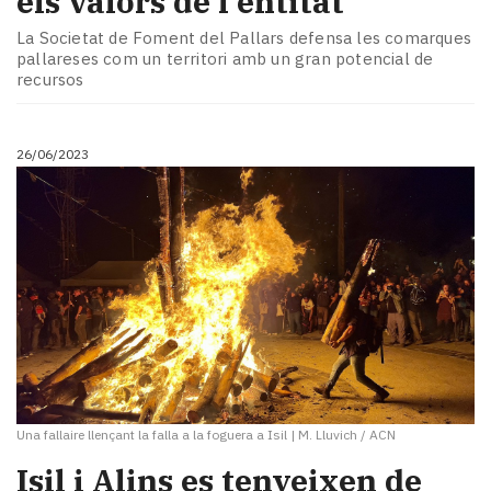
els valors de l'entitat
La Societat de Foment del Pallars defensa les comarques
pallareses com un territori amb un gran potencial de
recursos
26/06/2023
Una fallaire llençant la falla a la foguera a Isil
|
M. Lluvich / ACN
Isil i Alins es tenyeixen de