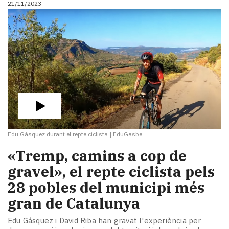
21/11/2023
i
turisme
Cultura
Esports
Mai
tant!
TV
i
mitjans
El
temps
Edu Gásquez durant el repte ciclista
|
EduGasbe
Reportatges
Entrevistes
«Tremp, camins a cop de
Enquestes
gravel», el repte ciclista pels
A
28 pobles del municipi més
escena!
Dis
gran de Catalunya
la
teva!
Edu Gásquez i David Riba han gravat l'experiència per