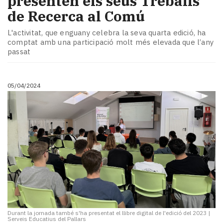
presenten els seus Treballs
de Recerca al Comú
L'activitat, que enguany celebra la seva quarta edició, ha
comptat amb una participació molt més elevada que l’any
passat
05/04/2024
Durant la jornada també s'ha presentat el llibre digital de l'edició del 2023
|
Serveis Educatius del Pallars