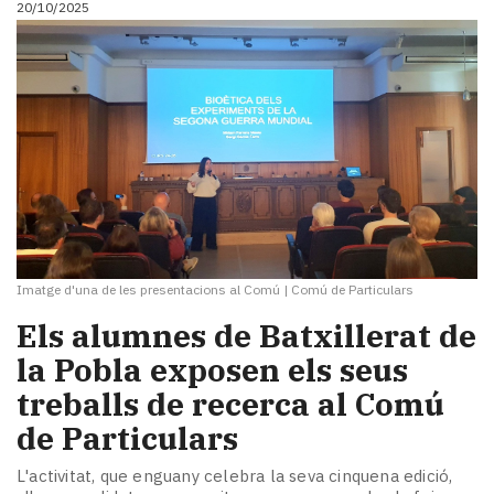
20/10/2025
i
turisme
Cultura
Esports
Mai
tant!
TV
i
mitjans
El
temps
Imatge d'una de les presentacions al Comú
|
Comú de Particulars
Reportatges
Entrevistes
Els alumnes de Batxillerat de
Enquestes
la Pobla exposen els seus
A
treballs de recerca al Comú
escena!
Dis
de Particulars
la
teva!
L'activitat, que enguany celebra la seva cinquena edició,