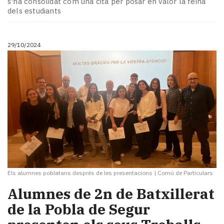
s'ha consolidat com una cita per posar en valor la feina
Subscriptors
dels estudiants
La
newsletter
del
29/10/2024
Pallars
Contingut
patrocinat
Lo
més
llegit...
Editorial
Els alumnes poblatans després de les presentacions
|
Comú de Particulars
Alumnes de 2n de Batxillerat
de la Pobla de Segur