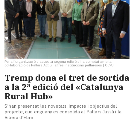
Per a l'organització d'aquesta segona edició s'ha comptat amb la
col·laboració de Pallars Actiu i altres institucions pallareses
|
CCPJ
Tremp dona el tret de sortida
a la 2ª edició del «Catalunya
Rural Hub»
S'han presentat les novetats, impacte i objectius del
projecte, que enguany es consolida al Pallars Jussà i la
Ribera d'Ebre