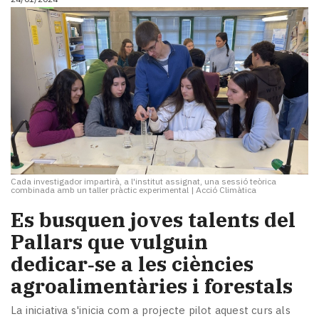
Cada investigador impartirà, a l'institut assignat, una sessió teòrica
combinada amb un taller pràctic experimental
|
Acció Climàtica
Es busquen joves talents del
Pallars que vulguin
dedicar‑se a les ciències
agroalimentàries i forestals
La iniciativa s'inicia com a projecte pilot aquest curs als