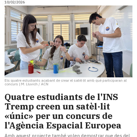
10/02/2026
i
turisme
Cultura
Esports
Mai
tant!
TV
i
mitjans
El
temps
Els quatre estudiants acabant de crear el satèl·lit amb què participaran al
Reportatges
concurs
|
M. Lluvich / ACN
Entrevistes
Quatre estudiants de l'INS
Enquestes
A
Tremp creen un satèl·lit
escena!
«únic» per un concurs de
Dis
l'Agència Espacial Europea
la
teva!
Amb aquest projecte també volen demostrar que des del