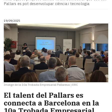
Subscriptors
Pallars es pot desenvolupar ciència i tecnologia
La
newsletter
del
19/09/2025
Pallars
Contingut
patrocinat
Lo
més
llegit...
Editorial
Imatge de la 10a Trobada Empresarial Pallaresa
|
ERC
El talent del Pallars es
connecta a Barcelona en la
10a Trobada Empresarial