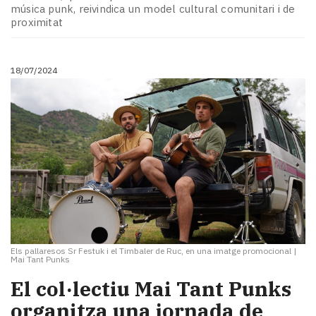
Subscriptors
música punk, reivindica un model cultural comunitari i de
La
proximitat
newsletter
del
Pallars
18/07/2024
Contingut
patrocinat
Lo
més
llegit...
Editorial
Els pallaresos Sr Festuk i el Timbaler de Ruc, en una imatge promocional
|
Mai Tant Punks
El col·lectiu Mai Tant Punks
organitza una jornada de