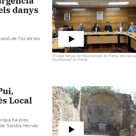
urgència
els danys
ació de l’ús de les
Imatge del ple de l'Ajuntament de Tremp del passa
Ajuntament de Tremp
Pui,
ès Local
acaya ha pres
 de Sandra Hervás