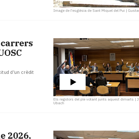
Image de l'església de Sant Miquel del Pui
|
Gustau
 carrers
PUOSC
itud d'un crèdit
Els regidors del ple votant junts aquest dimarts
|
J
Ubach
e 2026,