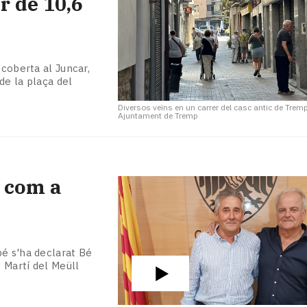
r de 10,6
 coberta al Juncar,
 de la plaça del
Diversos veïns en un carrer del casc antic de Trem
Ajuntament de Tremp
 com a
bé s'ha declarat Bé
t Martí del Meüll