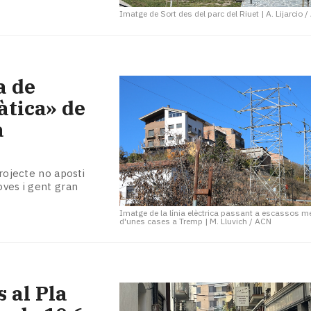
Imatge de Sort des del parc del Riuet
|
A. Lijarcio 
a de
àtica» de
a
projecte no aposti
oves i gent gran
Imatge de la línia elèctrica passant a escassos m
d'unes cases a Tremp
|
M. Lluvich / ACN
 al Pla