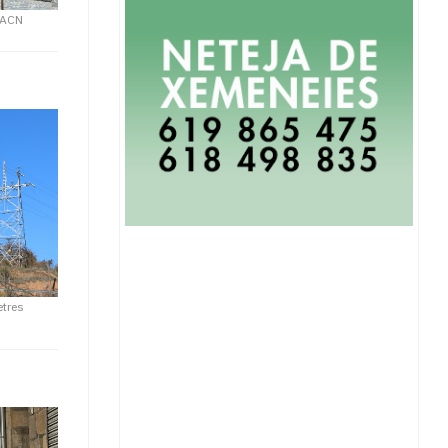
/ ACN
etres