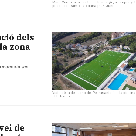
Martí Cardona, al centre de la imatge, acompanyat
president, Ramon Jordana
|
CM-Junts
ció dels
la zona
requerida per
Vista aèria del camp del Pedrasanta i de la piscin
|
EF Tremp
vei de