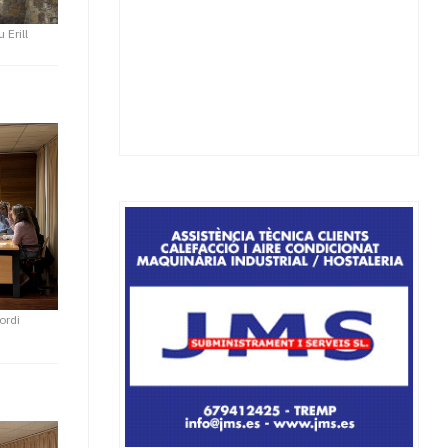
 Erill
ordi