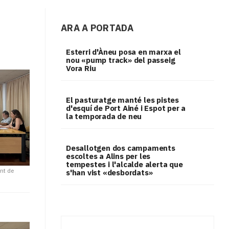
ARA A PORTADA
Esterri d'Àneu posa en marxa el
nou «pump track» del passeig
Vora Riu
El pasturatge manté les pistes
d'esquí de Port Ainé i Espot per a
la temporada de neu
​Desallotgen dos campaments
escoltes a Alins per les
tempestes i l'alcalde alerta que
ent de
s'han vist «desbordats»