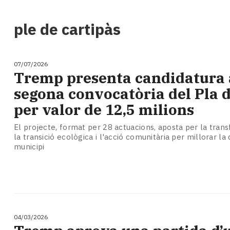
i
turisme
ple de cartipàs
Cultura
Esports
Mai
07/07/2026
tant!
​Tremp presenta candidatura 
TV
segona convocatòria del Pla d
i
mitjans
per valor de 12,5 milions
El
temps
El projecte, format per 28 actuacions, aposta per la tran
la transició ecològica i l'acció comunitària per millorar la q
Reportatges
municipi
Entrevistes
Enquestes
A
escena!
Dis
la
04/03/2026
teva!