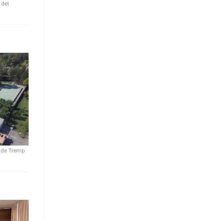
 del
a de Tremp