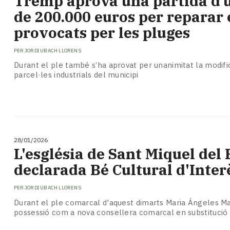
Tremp aprova una partida d’
Subscriptors
de 200.000 euros per reparar 
La
newsletter
provocats per les pluges
del
Pallars
PER
JORDI UBACH LLORENS
Contingut
Durant el ple també s’ha aprovat per unanimitat la modific
patrocinat
parcel·les industrials del municipi
Lo
més
llegit...
Editorial
28/01/2026
L'església de Sant Miquel del 
declarada Bé Cultural d'Inter
PER
JORDI UBACH LLORENS
Durant el ple comarcal d'aquest dimarts Maria Ángeles M
possessió com a nova consellera comarcal en substitució