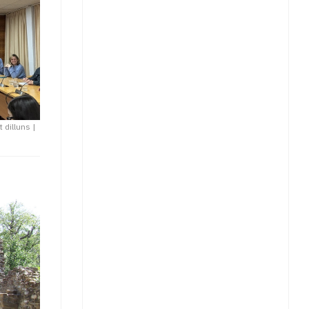
t dilluns
|