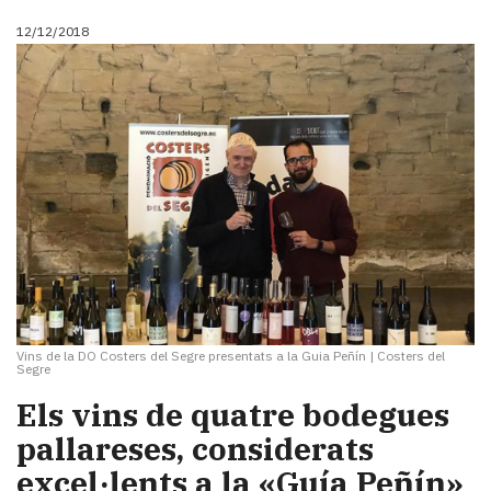
12/12/2018
Vins de la DO Costers del Segre presentats a la Guia Peñín
|
Costers del
Segre
Els vins de quatre bodegues
pallareses, considerats
excel·lents a la «Guía Peñín»