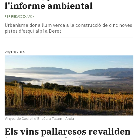
l'informe ambiental
PER
REDACCIÓ / ACN
​Urbanisme dona llum verda a la construcció de cinc noves
pistes d'esquí alpí a Beret
20/10/2016
Vinyes de Castell d'Encús a Talarn
|
Arxiu
Els vins pallaresos revaliden