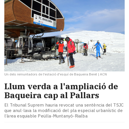
Un dels remuntadors de l'estació d'esquí de Baqueira Beret
|
ACN
Llum verda a l'ampliació de
Baqueira cap al Pallars
El Tribunal Suprem hauria revocat una sentència del TSJC
que anul·lava la modificació del pla especial urbanístic de
l’àrea esquiable Peülla-Muntanyó-Rialba