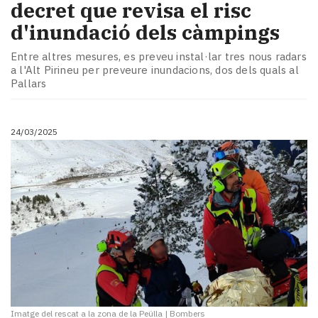
decret que revisa el risc
d'inundació dels càmpings
Entre altres mesures, es preveu instal·lar tres nous radars
a l'Alt Pirineu per preveure inundacions, dos dels quals al
Pallars
24/03/2025
Imatge del rescat a la zona de la Peülla
|
Bombers