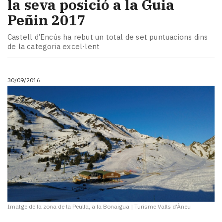
la seva posició a la Guia
Peñin 2017
Castell d’Encús ha rebut un total de set puntuacions dins
de la categoria excel·lent
30/09/2016
Imatge de la zona de la Peülla, a la Bonaigua
|
Turisme Valls d'Àneu