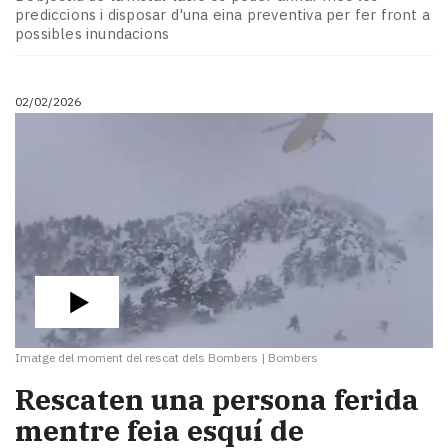
Subscriptors
prediccions i disposar d'una eina preventiva per fer front a
La
possibles inundacions
newsletter
del
Pallars
02/02/2026
Contingut
patrocinat
Lo
més
llegit...
Editorial
Imatge del moment del rescat dels Bombers
|
Bombers
Rescaten una persona ferida
mentre feia esquí de