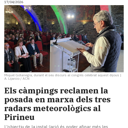
17/04/2026
i
turisme
Cultura
Esports
Mai
tant!
TV
i
mitjans
El
temps
Miquel Gotanegra, durant el seu discurs al congrès celebrat aquest dijous
|
Reportatges
A. Lijarcio / ACN
Entrevistes
Els càmpings reclamen la
Enquestes
A
posada en marxa dels tres
escena!
radars meteorològics al
Dis
Pirineu
la
teva!
L'objectiu de la instal·lació és poder afinar més les