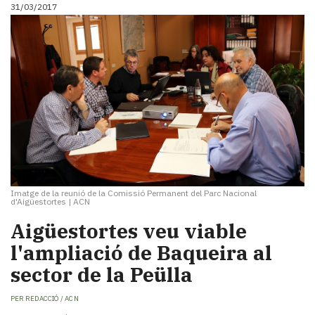
31/03/2017
Imatge de la reunió de la Comissió Permanent del Parc Nacional
d'Aigüestortes
|
ACN
Aigüestortes veu viable
l'ampliació de Baqueira al
sector de la Peülla
PER
REDACCIÓ / ACN