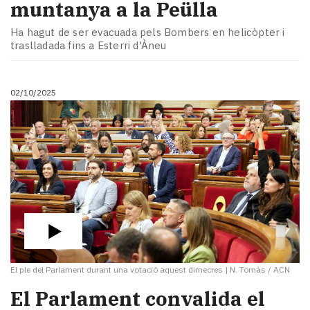
muntanya a la Peülla
Ha hagut de ser evacuada pels Bombers en helicòpter i
traslladada fins a Esterri d'Àneu
02/10/2025
El ple del Parlament durant una votació aquest dimecres
|
N. Tomàs / ACN
El Parlament convalida el