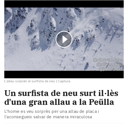
L’allau sorprèn el surfista de neu
|
Captura
Un surfista de neu surt il·lès
d’una gran allau a la Peülla
L'home es veu sorprès per una allau de placa i
l’aconsegueix salvar de manera miraculosa