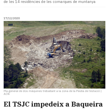
de les 14 residències de les comarques de muntanya
17/12/2020
Pla general de dos màquines treballant a la zona de la Peülla de l’estació
|
ACN
El TSJC impedeix a Baqueira