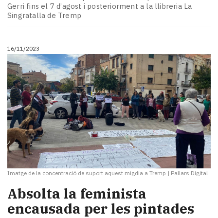
Subscriptors
Gerri fins el 7 d’agost i posteriorment a la llibreria La
La
Singratalla de Tremp
newsletter
del
Pallars
16/11/2023
Contingut
patrocinat
Lo
més
llegit...
Editorial
Imatge de la concentració de suport aquest migdia a Tremp
|
Pallars Digital
Absolta la feminista
encausada per les pintades