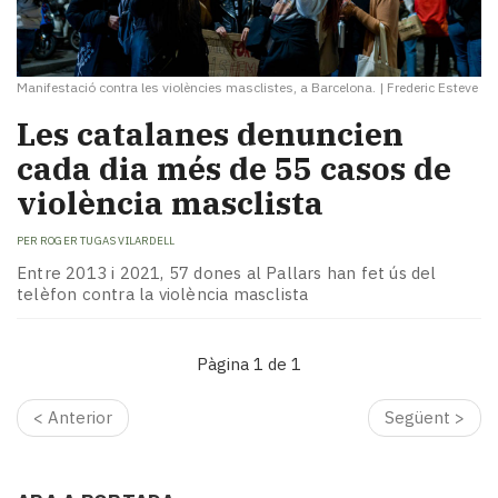
Manifestació contra les violències masclistes, a Barcelona.
|
Frederic Esteve
Les catalanes denuncien
cada dia més de 55 casos de
violència masclista
PER
ROGER TUGAS VILARDELL
Entre 2013 i 2021, 57 dones al Pallars han fet ús del
telèfon contra la violència masclista
Pàgina 1 de 1
< Anterior
Següent >