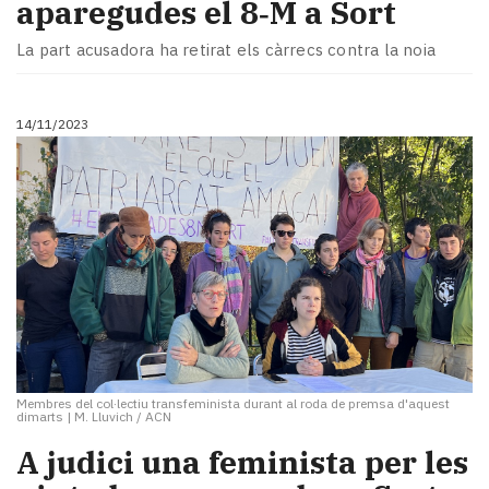
aparegudes el 8‑M a Sort
La part acusadora ha retirat els càrrecs contra la noia
14/11/2023
Membres del col·lectiu transfeminista durant al roda de premsa d'aquest
dimarts
|
M. Lluvich / ACN
A judici una feminista per les