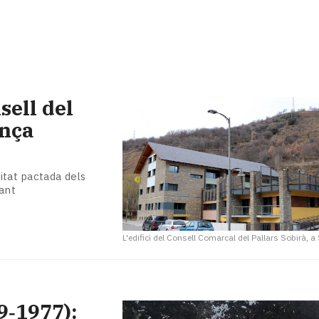
sell del
nça
itat pactada dels
lant
L'edifici del Consell Comarcal del Pallars Sobirà, a
9‑1977):