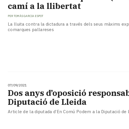
Subscriptors
camí a la llibertat
La
newsletter
PER
TOMÀS GARCIA ESPOT
del
La lluita contra la dictadura a través dels seus màxims ex
Pallars
comarques pallareses
Contingut
patrocinat
Lo
més
llegit...
Editorial
07/09/2021
Dos anys d’oposició responsab
Diputació de Lleida
Article de la diputada d’En Comú Podem a la Diputació de 