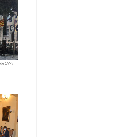
 de 1977
|