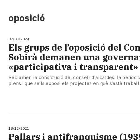
i
turisme
oposició
Cultura
Esports
Mai
07/03/2024
tant!
Els grups de l’oposició del Con
TV
Sobirà demanen una governa
i
mitjans
«participativa i transparent»
El
temps
Reclamen la constitució del consell d'alcaldes, la periodic
plens i que se’ls exposi els projectes en què s’està trebal
Reportatges
Entrevistes
Enquestes
A
escena!
Dis
la
18/12/2021
teva!
Pallars i antifranquisme (193