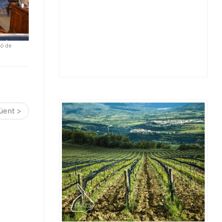
ió de
üent >