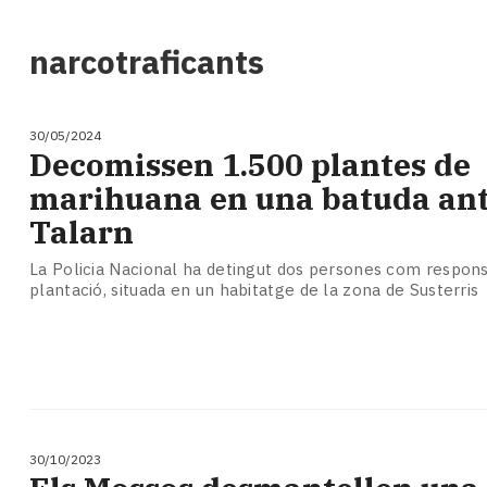
i
turisme
narcotraficants
Cultura
Esports
Mai
30/05/2024
tant!
Decomissen 1.500 plantes de
TV
marihuana en una batuda ant
i
mitjans
Talarn
El
temps
La Policia Nacional ha detingut dos persones com respons
plantació, situada en un habitatge de la zona de Susterris
Reportatges
Entrevistes
Enquestes
A
escena!
Dis
la
30/10/2023
teva!