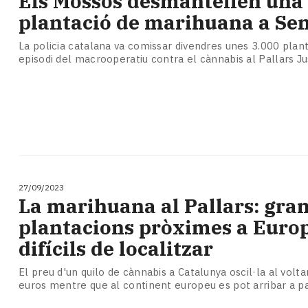
Els Mossos desmantellen una 
Subscriptors
plantació de marihuana a Se
La
newsletter
La policia catalana va comissar divendres unes 3.000 plan
del
episodi del macrooperatiu contra el cànnabis al Pallars J
Pallars
Contingut
patrocinat
Lo
més
llegit...
Editorial
27/09/2023
La marihuana al Pallars: gra
plantacions pròximes a Europ
difícils de localitzar
El preu d'un quilo de cànnabis a Catalunya oscil·la al volt
euros mentre que al continent europeu es pot arribar a p