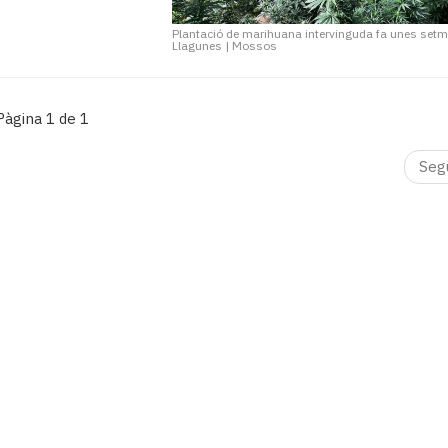
Plantació de marihuana intervinguda fa unes set
Llagunes
|
Mossos
Pàgina 1 de 1
Seg