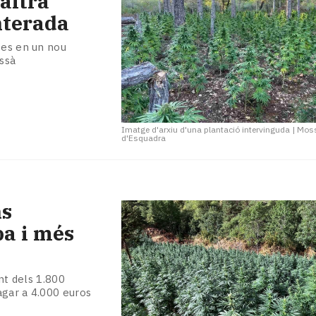
altra
nterada
tes en un nou
ussà
Imatge d'arxiu d'una plantació intervinguda
|
Mos
d'Esquadra
ns
a i més
ant dels 1.800
agar a 4.000 euros