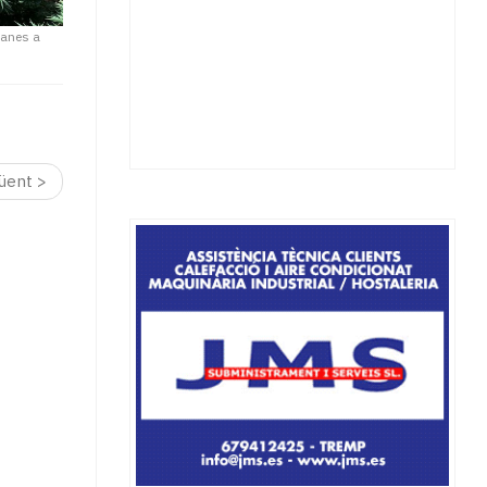
manes a
üent >