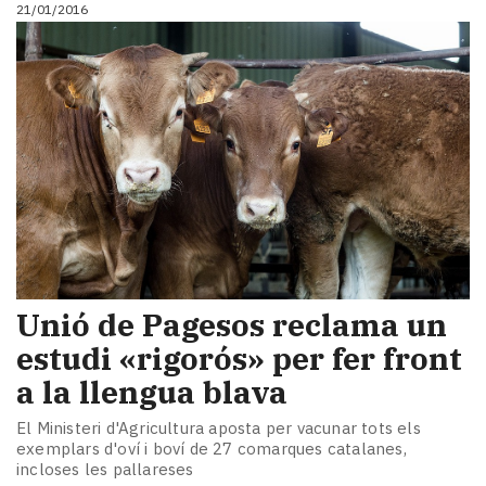
21/01/2016
Unió de Pagesos reclama un
estudi «rigorós» per fer front
a la llengua blava
El Ministeri d'Agricultura aposta per vacunar tots els
exemplars d'oví i boví de 27 comarques catalanes,
incloses les pallareses