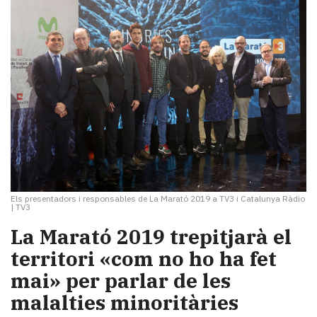
Els presentadors i responsables de La Marató 2019 a TV3 i Catalunya Ràdio
|
TV3
La Marató 2019 trepitjarà el
territori «com no ho ha fet
mai» per parlar de les
malalties minoritàries