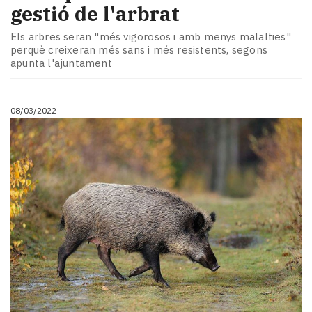
gestió de l'arbrat
Els arbres seran "més vigorosos i amb menys malalties"
perquè creixeran més sans i més resistents, segons
apunta l'ajuntament
08/03/2022