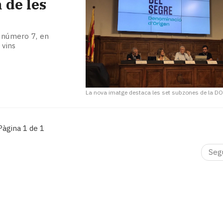
 de les
l número 7, en
 vins
La nova imatge destaca les set subzones de la D
Pàgina 1 de 1
Seg