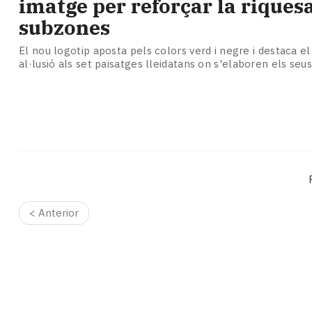
imatge per reforçar la riquesa
Subscriptors
La
subzones
newsletter
del
El nou logotip aposta pels colors verd i negre i destaca e
al·lusió als set paisatges lleidatans on s'elaboren els seus
Pallars
Contingut
patrocinat
Lo
més
llegit...
Editorial
< Anterior