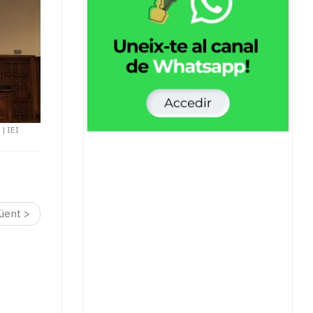
O
|
IEI
üent >