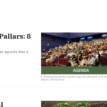
allars: 8
t aquests dies a
El Mostremp arriba aquest cap de setmana a la s
edició
|
Mostremp
l