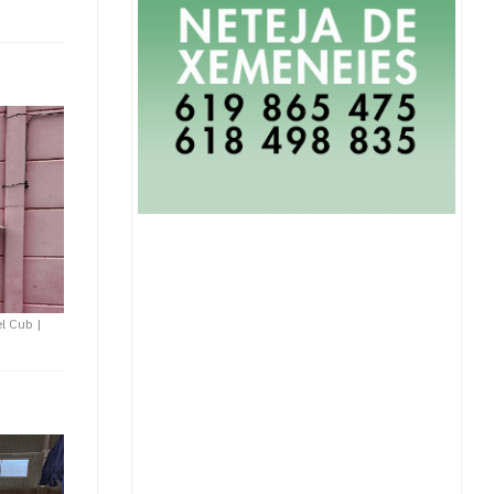
el Cub
|