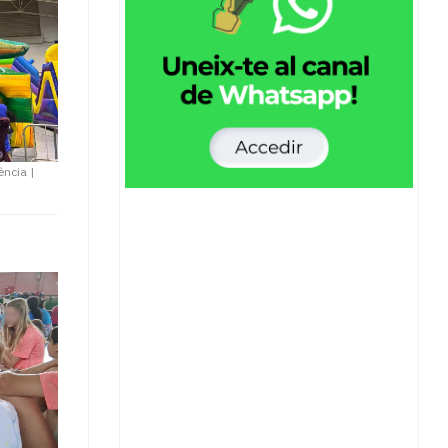
ència
|