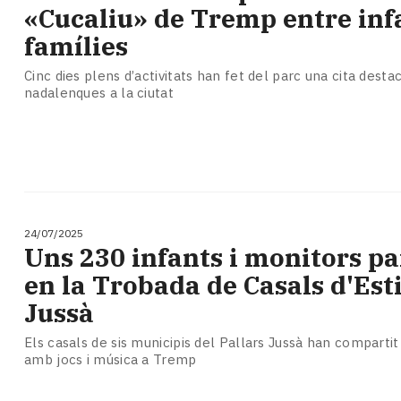
Subscriptors
«Cucaliu» de Tremp entre infa
La
famílies
newsletter
del
Cinc dies plens d’activitats han fet del parc una cita desta
Pallars
nadalenques a la ciutat
Contingut
patrocinat
Lo
més
llegit...
Editorial
24/07/2025
Uns 230 infants i monitors pa
en la Trobada de Casals d'Est
Jussà
Els casals de sis municipis del Pallars Jussà han compartit
amb jocs i música a Tremp