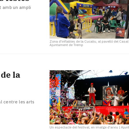
at amb un ampli
Zona d'inflables de la Cucaliu, al pavelló del Casal
Ajuntament de Tremp
 de la
al centre les arts
Un espectacle del festival, en imatge d'arxiu
|
Ajun