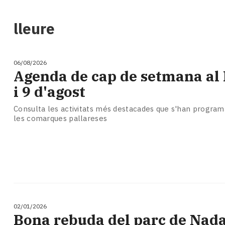
i
turisme
lleure
Cultura
Esports
Mai
06/08/2026
tant!
Agenda de cap de setmana al P
TV
i 9 d'agost
i
mitjans
Consulta les activitats més destacades que s'han programa
El
les comarques pallareses
temps
Reportatges
Entrevistes
Enquestes
A
escena!
Dis
la
02/01/2026
Bona rebuda del parc de Nada
teva!