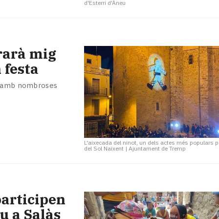
d'Esterri d'Àneu
rarà mig
 festa
mp amb nombroses
L'aixecada del ninot, un dels actes més populars 
del Sol Naixent
|
Ajuntament de Tremp
participen
u a Salàs