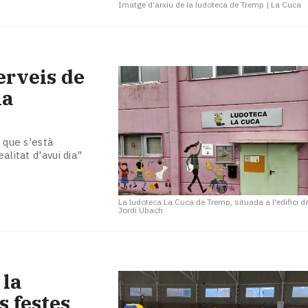
Imatge d'arxiu de la ludoteca de Tremp
|
La Cuca
erveis de
la
a que s'està
alitat d'avui dia"
La ludoteca La Cuca de Tremp, situada a l'edifici d
Jordi Ubach
 la
s festes