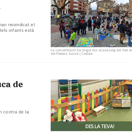
l
han reivindicat el
dels infants està
La concentració ha tingut lloc al passeig del Vall de
del Pallars Jussà
|
Cedida
uca de
n contra de la