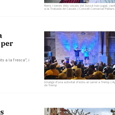
Nens i nenes dels casals del Jussà han jugat, canta
a la Trobada de Casals
|
Consell Comarcal Pallar
a
 per
ts a la fresca", i
Imatge d'una activitat d'estiu al carrer a Tremp
|
A
de Tremp
s