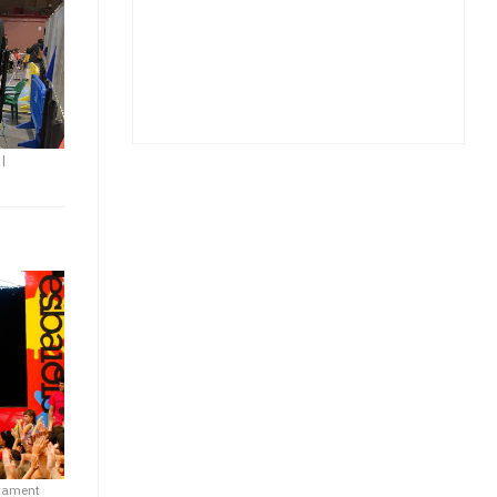
|
tament