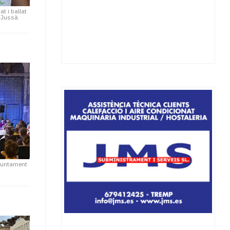
t i ballat
s Jussà
juntament