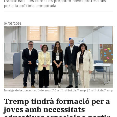
tradicionals i les cures i es preparen noves professions
Subscriptors
per a la pròxima temporada
La
newsletter
del
04/05/2026
Pallars
Contingut
patrocinat
Lo
més
llegit...
Editorial
Imatge de la presentació del nou IFE a l'Institut de Tremp
|
Institut de Tremp
Tremp tindrà formació per a
joves amb necessitats