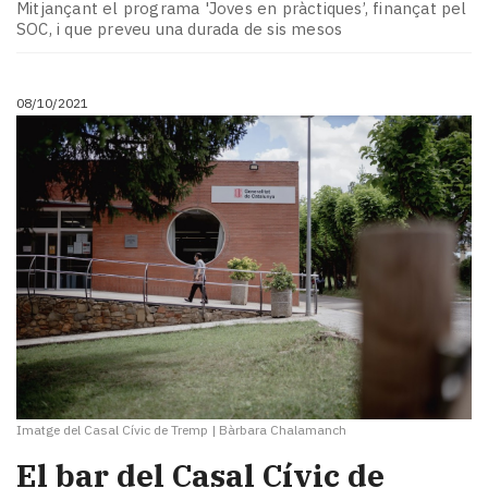
Mitjançant el programa 'Joves en pràctiques’, finançat pel
SOC, i que preveu una durada de sis mesos
08/10/2021
Imatge del Casal Cívic de Tremp
|
Bàrbara Chalamanch
El bar del Casal Cívic de