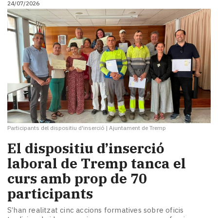
24/07/2026
i
turisme
Cultura
Esports
Mai
tant!
TV
i
mitjans
El
temps
Participants del dispositiu d'inserció
|
Ajuntament de Tremp
Reportatges
Entrevistes
El dispositiu d’inserció
Enquestes
laboral de Tremp tanca el
A
curs amb prop de 70
escena!
Dis
participants
la
teva!
S’han realitzat cinc accions formatives sobre oficis