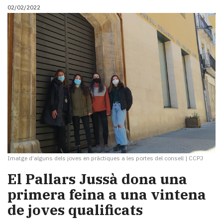
02/02/2022
Imatge d’alguns dels joves en pràctiques a les portes del consell
|
CCPJ
​El Pallars Jussà dona una
primera feina a una vintena
de joves qualificats