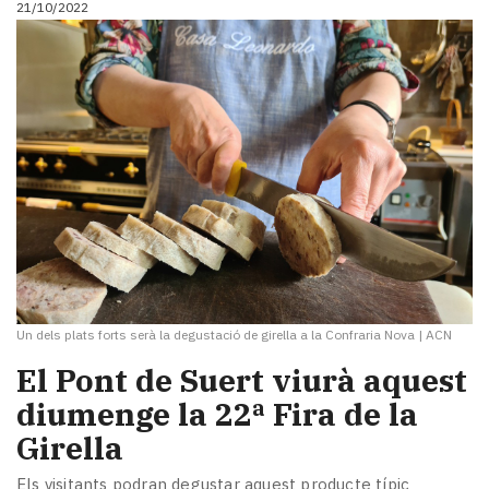
21/10/2022
i
turisme
Cultura
Esports
Mai
tant!
TV
i
mitjans
El
temps
Reportatges
Entrevistes
Un dels plats forts serà la degustació de girella a la Confraria Nova
|
ACN
Enquestes
A
El Pont de Suert viurà aquest
escena!
diumenge la 22ª Fira de la
Dis
Girella
la
teva!
Els visitants podran degustar aquest producte típic