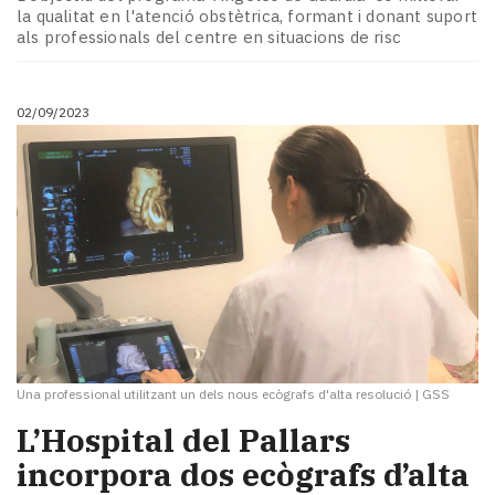
Subscriptors
la qualitat en l'atenció obstètrica, formant i donant suport
La
als professionals del centre en situacions de risc
newsletter
del
Pallars
02/09/2023
Contingut
patrocinat
Lo
més
llegit...
Editorial
Una professional utilitzant un dels nous ecògrafs d'alta resolució
|
GSS
​L’Hospital del Pallars
incorpora dos ecògrafs d’alta