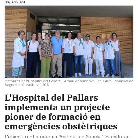
09/07/2024
i
turisme
Cultura
Esports
Mai
tant!
TV
i
mitjans
El
temps
Membres de l'Hospital del Pallars, l'Arnau de Vilanova i del Grup Espanyol de
Reportatges
Seguretat Obstètrica
|
ICS
Entrevistes
L'Hospital del Pallars
Enquestes
A
implementa un projecte
escena!
pioner de formació en
Dis
emergències obstètriques
la
teva!
L'objectiu del programa 'Ángeles de Guardia' és millorar