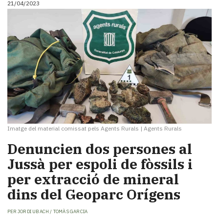
21/04/2023
i
turisme
Cultura
Esports
Mai
tant!
TV
i
mitjans
El
temps
Imatge del material comissat pels Agents Rurals
|
Agents Rurals
Reportatges
Entrevistes
Denuncien dos persones al
Enquestes
Jussà per espoli de fòssils i
A
per extracció de mineral
escena!
Dis
dins del Geoparc Orígens
la
teva!
PER
JORDI UBACH / TOMÀS GARCIA