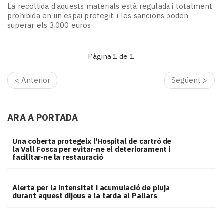
Subscriptors
La recollida d'aquests materials està regulada i totalment
La
prohibida en un espai protegit, i les sancions poden
newsletter
superar els 3.000 euros
del
Pallars
Pàgina 1 de 1
Contingut
patrocinat
< Anterior
Següent >
Lo
més
llegit...
Editorial
ARA A PORTADA
Una coberta protegeix l'Hospital de cartró de
la Vall Fosca per evitar‑ne el deteriorament i
facilitar‑ne la restauració
Alerta per la intensitat i acumulació de pluja
durant aquest dijous a la tarda al Pallars