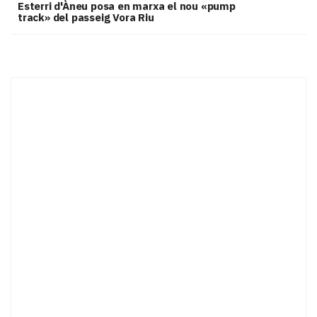
Esterri d'Àneu posa en marxa el nou «pump
track» del passeig Vora Riu