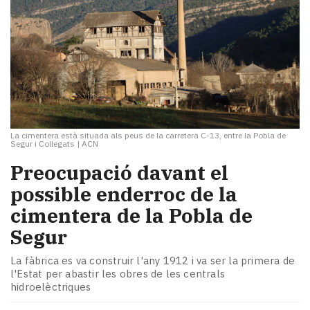
La cimentera està situada als peus de la carretera C-13, entre la Pobla de
Segur i Collegats
|
ACN
​Preocupació davant el
possible enderroc de la
cimentera de la Pobla de
Segur
La fàbrica es va construir l'any 1912 i va ser la primera de
l'Estat per abastir les obres de les centrals
hidroelèctriques