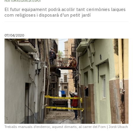
PER
TOMÀS GARCIA ESPOT
El futur equipament podrà acollir tant cerimònies laiques
com religioses i disposarà d'un petit jardí
07/04/2020
Treballs manuals d’enderroc, aquest dimarts, al carrer del Forn
|
Jordi Ubach