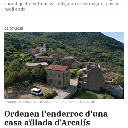
Subscriptors
durant quatre setmanes i obligaran a restringir el pas pel
La
nucli antic
newsletter
del
Pallars
02/07/2025
Contingut
patrocinat
Lo
més
llegit...
Editorial
Imatge aèria del poble d'Arcalís
|
Ajuntament de Soriguera
Ordenen l'enderroc d'una
casa aïllada d'Arcalís