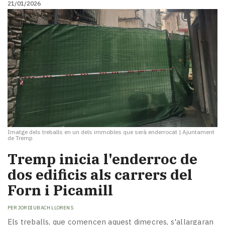
21/01/2026
i
turisme
Cultura
Esports
Mai
tant!
TV
i
mitjans
El
temps
Imatge dels treballs en un dels immobles que serà enderrocat
|
Ajuntament
Reportatges
de Tremp
Entrevistes
Tremp inicia l'enderroc de
Enquestes
A
dos edificis als carrers del
escena!
Forn i Picamill
Dis
la
PER
JORDI UBACH LLORENS
teva!
Els treballs, que comencen aquest dimecres, s'allargaran