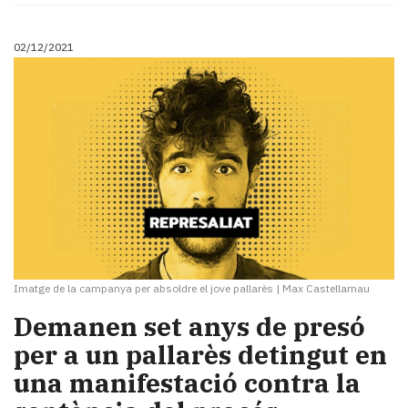
Subscriptors
La
newsletter
02/12/2021
del
Pallars
Contingut
patrocinat
Lo
més
llegit...
Editorial
Imatge de la campanya per absoldre el jove pallarès
|
Max Castellarnau
Demanen set anys de presó
per a un pallarès detingut en
una manifestació contra la