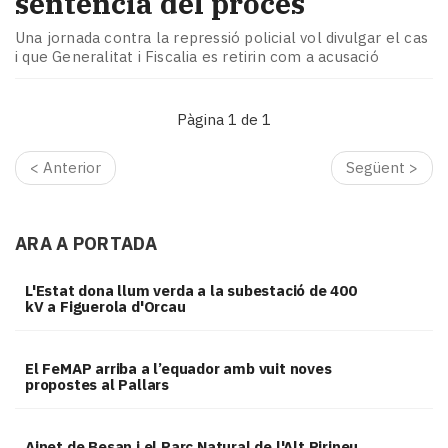
sentència del procés
Una jornada contra la repressió policial vol divulgar el cas
i que Generalitat i Fiscalia es retirin com a acusació
Pàgina 1 de 1
< Anterior
Següent >
ARA A PORTADA
L'Estat dona llum verda a la subestació de 400
kV a Figuerola d'Orcau
El FeMAP arriba a l’equador amb vuit noves
propostes al Pallars
Ainet de Besan i el Parc Natural de l'Alt Pirineu