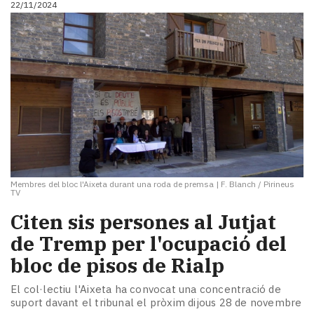
22/11/2024
i
turisme
Cultura
Esports
Mai
tant!
TV
i
mitjans
El
temps
Membres del bloc l'Aixeta durant una roda de premsa
|
F. Blanch / Pirineus
Reportatges
TV
Entrevistes
Citen sis persones al Jutjat
Enquestes
A
de Tremp per l'ocupació del
escena!
bloc de pisos de Rialp
Dis
la
El col·lectiu l'Aixeta ha convocat una concentració de
teva!
suport davant el tribunal el pròxim dijous 28 de novembre