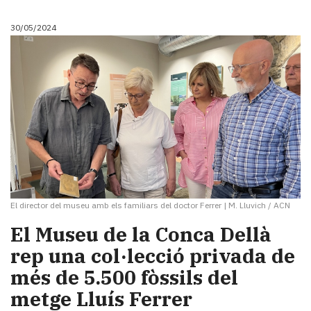
Subscriptors
La
30/05/2024
newsletter
del
Pallars
Contingut
patrocinat
Lo
més
llegit...
Editorial
El director del museu amb els familiars del doctor Ferrer
|
M. Lluvich / ACN
El Museu de la Conca Dellà
rep una col·lecció privada de
més de 5.500 fòssils del
metge Lluís Ferrer