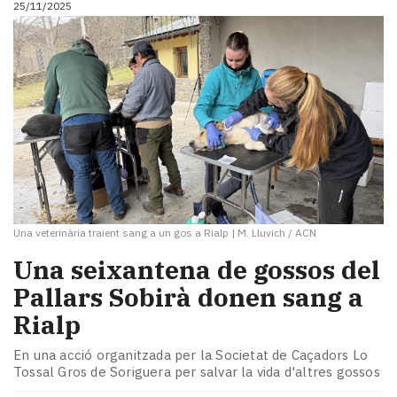
25/11/2025
i
turisme
Cultura
Esports
Mai
tant!
TV
i
mitjans
El
temps
Una veterinària traient sang a un gos a Rialp
|
M. Lluvich / ACN
Reportatges
Entrevistes
​Una seixantena de gossos del
Enquestes
Pallars Sobirà donen sang a
A
Rialp
escena!
Dis
En una acció organitzada per la Societat de Caçadors Lo
la
Tossal Gros de Soriguera per salvar la vida d'altres gossos
teva!