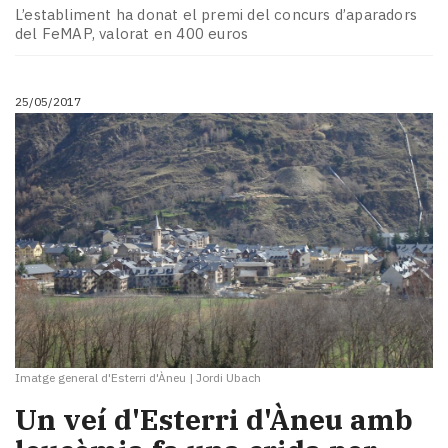
L’establiment ha donat el premi del concurs d’aparadors
del FeMAP, valorat en 400 euros
25/05/2017
Imatge general d'Esterri d'Àneu
|
Jordi Ubach
Un veí d'Esterri d'Àneu amb