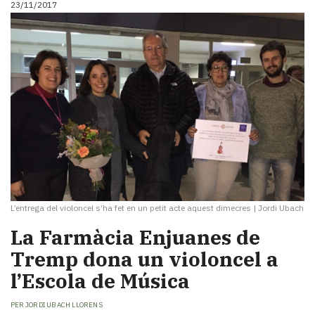
23/11/2017
L’entrega del violoncel s’ha fet en un petit acte aquest dimecres
|
Jordi Ubach
La Farmàcia Enjuanes de
Tremp dona un violoncel a
l’Escola de Música
PER
JORDI UBACH LLORENS