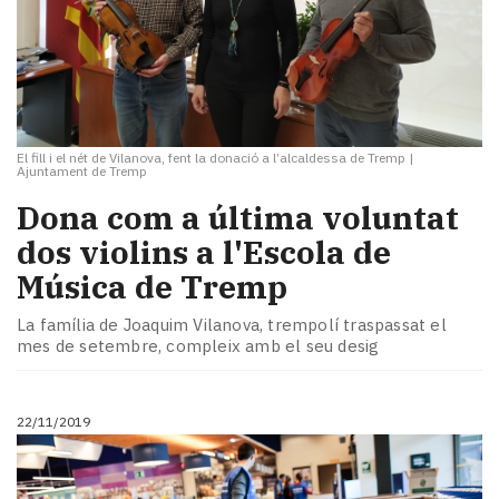
El fill i el nét de Vilanova, fent la donació a l’alcaldessa de Tremp
|
Ajuntament de Tremp
Dona com a última voluntat
dos violins a l'Escola de
Música de Tremp
La família de Joaquim Vilanova, trempolí traspassat el
mes de setembre, compleix amb el seu desig
22/11/2019