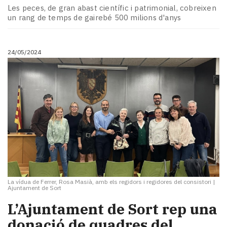
Les peces, de gran abast científic i patrimonial, cobreixen
un rang de temps de gairebé 500 milions d'anys
24/05/2024
La vídua de Ferrer, Rosa Masià, amb els regidors i regidores del consistori
|
Ajuntament de Sort
L’Ajuntament de Sort rep una
donació de quadres del