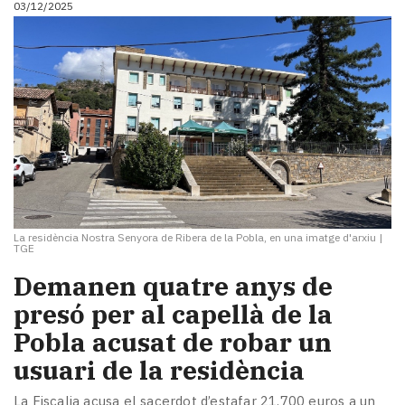
03/12/2025
i
turisme
Cultura
Esports
Mai
tant!
TV
i
mitjans
El
temps
La residència Nostra Senyora de Ribera de la Pobla, en una imatge d'arxiu
|
Reportatges
TGE
Entrevistes
Demanen quatre anys de
Enquestes
A
presó per al capellà de la
escena!
Pobla acusat de robar un
Dis
usuari de la residència
la
teva!
La Fiscalia acusa el sacerdot d’estafar 21.700 euros a un