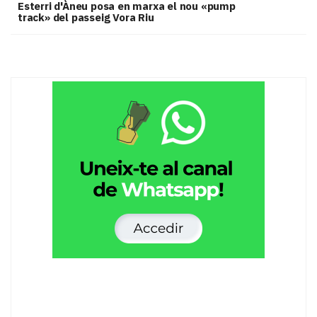
Esterri d'Àneu posa en marxa el nou «pump
track» del passeig Vora Riu