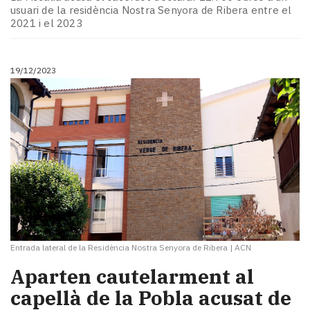
Subscriptors
usuari de la residència Nostra Senyora de Ribera entre el
La
2021 i el 2023
newsletter
del
Pallars
19/12/2023
Contingut
patrocinat
Lo
més
llegit...
Editorial
Entrada lateral de la Residència Nostra Senyora de Ribera
|
ACN
Aparten cautelarment al
capellà de la Pobla acusat de