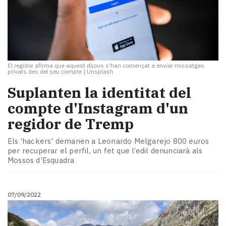
El regidor afirma que aquest dijous s'han començat a enviar missatges
privats des del seu compte
|
Unsplash
Suplanten la identitat del
compte d'Instagram d'un
regidor de Tremp
Els ‘hackers' demanen a Leonardo Melgarejo 800 euros
per recuperar el perfil, un fet que l’edil denunciarà als
Mossos d'Esquadra
07/09/2022