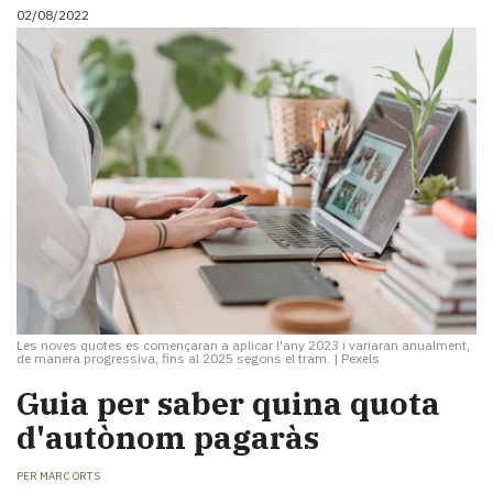
02/08/2022
Les noves quotes es començaran a aplicar l'any 2023 i variaran anualment,
de manera progressiva, fins al 2025 segons el tram.
|
Pexels
Guia per saber quina quota
d'autònom pagaràs
PER
MARC ORTS