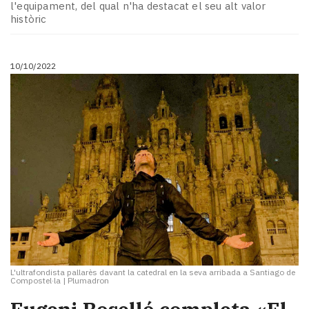
l'equipament, del qual n'ha destacat el seu alt valor
històric
10/10/2022
L'ultrafondista pallarès davant la catedral en la seva arribada a Santiago de
Compostel·la
|
Plumadron