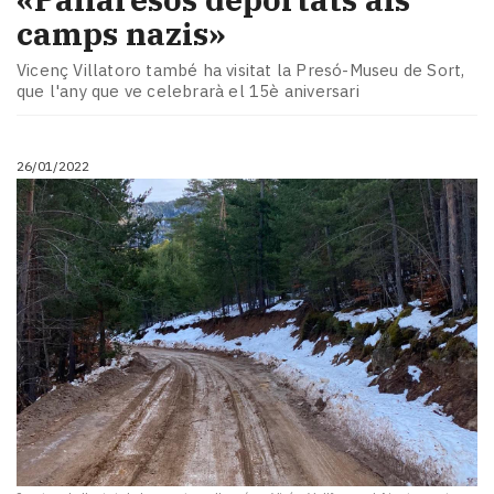
camps nazis»
Vicenç Villatoro també ha visitat la Presó-Museu de Sort,
que l'any que ve celebrarà el 15è aniversari
26/01/2022