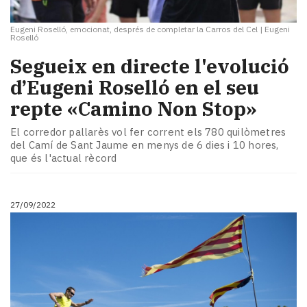
Eugeni Roselló, emocionat, després de completar la Carros del Cel
|
Eugeni
Roselló
Segueix en directe l'evolució
d’Eugeni Roselló en el seu
repte «Camino Non Stop»
El corredor pallarès vol fer corrent els 780 quilòmetres
del Camí de Sant Jaume en menys de 6 dies i 10 hores,
que és l'actual rècord
27/09/2022