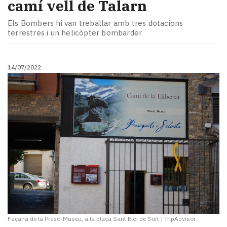
camí vell de Talarn
Els Bombers hi van treballar amb tres dotacions
terrestres i un helicòpter bombarder
14/07/2022
Façana de la Presó-Museu, a la plaça Sant Eloi de Sort
|
TripAdvisor