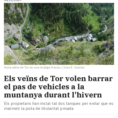
Vista aèria de Tor en una imatge d'arxiu
|
Jose E. Gomez
Els veïns de Tor volen barrar
el pas de vehicles a la
muntanya durant l'hivern
Els propietaris han instal·lat dos tanques per evitar que es
malmeti la pista de titularitat privada