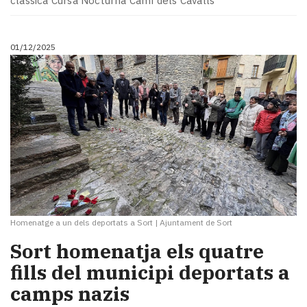
clàssica Cursa Nocturna Camí dels Cavalls
Subscriptors
La
newsletter
01/12/2025
del
Pallars
Contingut
patrocinat
Lo
més
llegit...
Editorial
Homenatge a un dels deportats a Sort
|
Ajuntament de Sort
Sort homenatja els quatre
fills del municipi deportats a
camps nazis