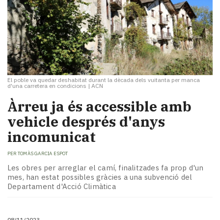
El poble va quedar deshabitat durant la dècada dels vuitanta per manca
d'una carretera en condicions
|
ACN
Àrreu ja és accessible amb
vehicle després d'anys
incomunicat
PER
TOMÀS GARCIA ESPOT
Les obres per arreglar el camí, finalitzades fa prop d'un
mes, han estat possibles gràcies a una subvenció del
Departament d'Acció Climàtica
08/11/2023