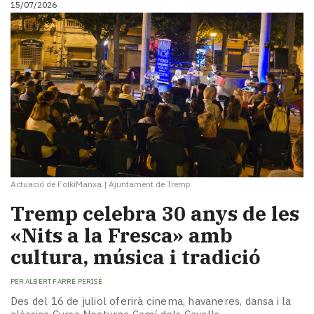
15/07/2026
i
turisme
Cultura
Esports
Mai
tant!
TV
i
mitjans
El
temps
Actuació de FolkiManxa
|
Ajuntament de Tremp
Reportatges
Entrevistes
Tremp celebra 30 anys de les
Enquestes
«Nits a la Fresca» amb
A
cultura, música i tradició
escena!
Dis
PER
ALBERT FARRÉ PERISÉ
la
teva!
Des del 16 de juliol oferirà cinema, havaneres, dansa i la