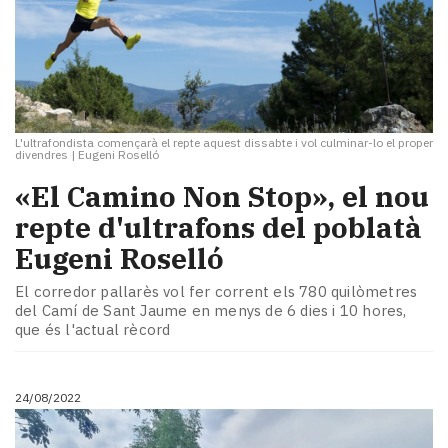
L'ultrafondista començarà el repte aquest dissabte i vol culminar-lo el proper
divendres
|
Eugeni Roselló
«El Camino Non Stop», el nou
repte d'ultrafons del poblatà
Eugeni Roselló
El corredor pallarès vol fer corrent els 780 quilòmetres
del Camí de Sant Jaume en menys de 6 dies i 10 hores,
que és l'actual rècord
24/08/2022