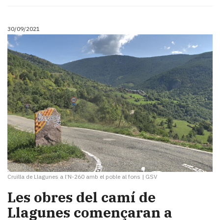
30/09/2021
Cruïlla de Llagunes a l’N-260 amb el poble al fons
|
GSV
Les obres del camí de
Llagunes començaran a