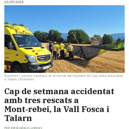
15/07/2024
i
turisme
Cultura
Esports
Mai
tant!
TV
i
mitjans
El
temps
Bombers i serveis sanitaris en el rescat del tripulant de l'ala delta estavellat
Reportatges
a Talarn
|
Bombers
Entrevistes
Cap de setmana accidentat
Enquestes
A
amb tres rescats a
escena!
Mont‑rebei, la Vall Fosca i
Dis
Talarn
la
teva!
PER
JORDI UBACH LLORENS