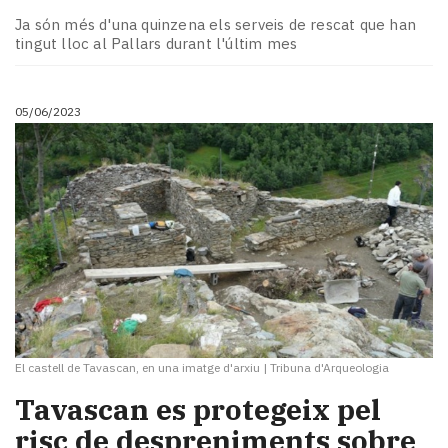
Subscriptors
Ja són més d'una quinzena els serveis de rescat que han
La
tingut lloc al Pallars durant l'últim mes
newsletter
del
Pallars
05/06/2023
Contingut
patrocinat
Lo
més
llegit...
Editorial
El castell de Tavascan, en una imatge d'arxiu
|
Tribuna d'Arqueologia
Tavascan es protegeix pel
risc de despreniments sobre