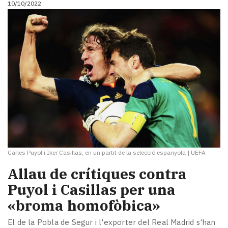
10/10/2022
i
turisme
Cultura
Esports
Mai
tant!
TV
i
mitjans
El
temps
Reportatges
Entrevistes
Carles Puyol i Iker Casillas, en un partit de la selecció espanyola
|
UEFA
Enquestes
Allau de crítiques contra
A
escena!
Puyol i Casillas per una
Dis
«broma homofòbica»
la
teva!
El de la Pobla de Segur i l'exporter del Real Madrid s'han