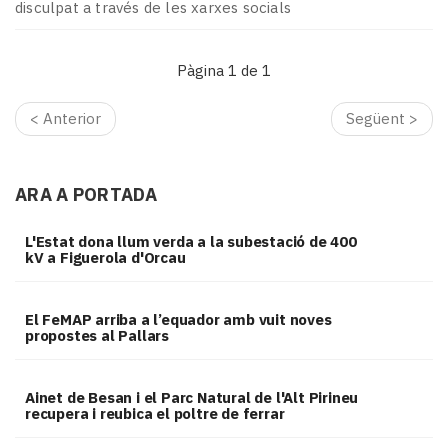
Subscriptors
disculpat a través de les xarxes socials
La
newsletter
Pàgina 1 de 1
del
Pallars
Contingut
< Anterior
Següent >
patrocinat
Lo
més
ARA A PORTADA
llegit...
Editorial
L'Estat dona llum verda a la subestació de 400
kV a Figuerola d'Orcau
El FeMAP arriba a l’equador amb vuit noves
propostes al Pallars
Ainet de Besan i el Parc Natural de l'Alt Pirineu
recupera i reubica el poltre de ferrar