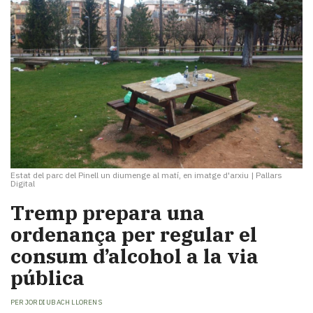
Estat del parc del Pinell un diumenge al matí, en imatge d'arxiu
|
Pallars
Digital
Tremp prepara una
ordenança per regular el
consum d’alcohol a la via
pública
PER
JORDI UBACH LLORENS