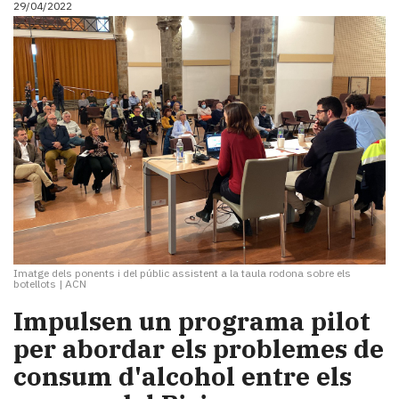
29/04/2022
i
turisme
Cultura
Esports
Mai
tant!
TV
i
mitjans
El
temps
Reportatges
Entrevistes
Imatge dels ponents i del públic assistent a la taula rodona sobre els
Enquestes
botellots
|
ACN
A
Impulsen un programa pilot
escena!
per abordar els problemes de
Dis
la
consum d'alcohol entre els
teva!