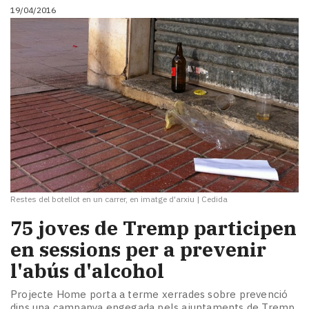
19/04/2016
Restes del botellot en un carrer, en imatge d'arxiu
|
Cedida
​75 joves de Tremp participen
en sessions per a prevenir
l'abús d'alcohol
Projecte Home porta a terme xerrades sobre prevenció
dins una campanya engegada pels ajuntaments de Tremp