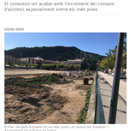
El consistori vol acabar amb l’increment del consum
d'alcohol, especialment entre els més joves
10/01/2020
El Parc Alcalde Boixareu és un dels punts de reunió del 'botellón'
|
Ajuntament de la Pobla de Segur