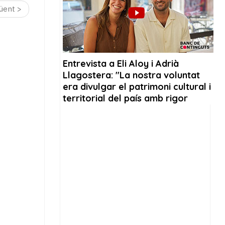
üent >