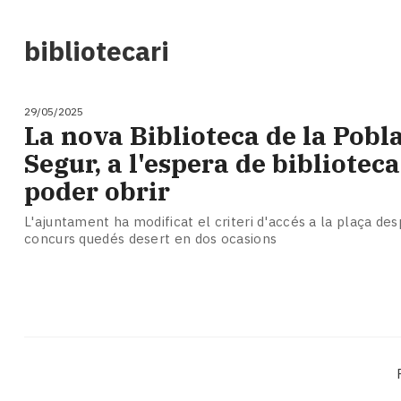
i
turisme
bibliotecari
Cultura
Esports
Mai
29/05/2025
tant!
La nova Biblioteca de la Pobl
TV
Segur, a l'espera de biblioteca
i
mitjans
poder obrir
El
temps
L'ajuntament ha modificat el criteri d'accés a la plaça des
concurs quedés desert en dos ocasions
Reportatges
Entrevistes
Enquestes
A
escena!
Dis
la
teva!