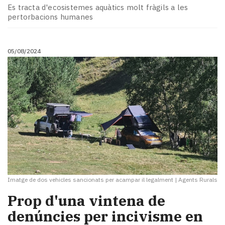
Subscriptors
Es tracta d'ecosistemes aquàtics molt fràgils a les
La
pertorbacions humanes
newsletter
del
Pallars
05/08/2024
Contingut
patrocinat
Lo
més
llegit...
Editorial
Imatge de dos vehicles sancionats per acampar il·legalment
|
Agents Rurals
Prop d'una vintena de
denúncies per incivisme en