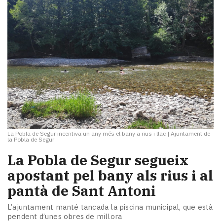
La Pobla de Segur incentiva un any més el bany a rius i llac
|
Ajuntament de
la Pobla de Segur
La Pobla de Segur segueix
apostant pel bany als rius i al
pantà de Sant Antoni
L’ajuntament manté tancada la piscina municipal, que està
pendent d’unes obres de millora