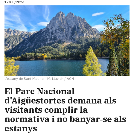
12/08/2024
i
turisme
Cultura
Esports
Mai
tant!
TV
i
mitjans
El
temps
L'estany de Sant Maurici
|
M. Lluvich / ACN
Reportatges
Entrevistes
El Parc Nacional
Enquestes
d'Aigüestortes demana als
A
visitants complir la
escena!
Dis
normativa i no banyar‑se als
la
estanys
teva!