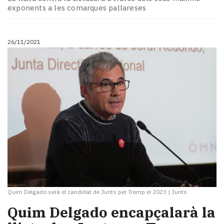
exponents a les comarques pallareses
26/11/2021
Quim Delgado serà el candidat de Junts per Tremp el 2023
|
Junts
Quim Delgado encapçalarà la