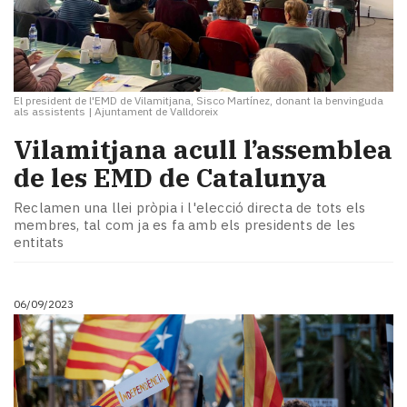
El president de l'EMD de Vilamitjana, Sisco Martínez, donant la benvinguda
als assistents
|
Ajuntament de Valldoreix
Vilamitjana acull l’assemblea
de les EMD de Catalunya
Reclamen una llei pròpia i l'elecció directa de tots els
membres, tal com ja es fa amb els presidents de les
entitats
06/09/2023