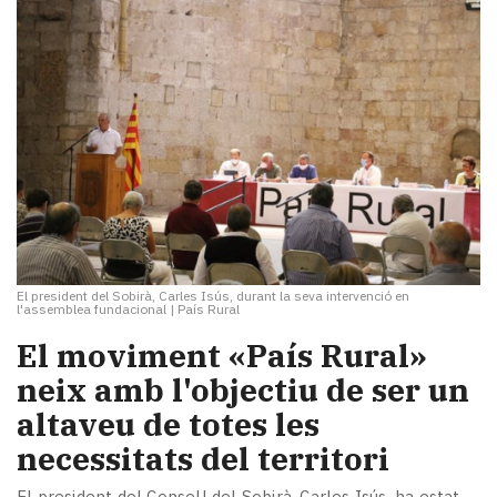
El president del Sobirà, Carles Isús, durant la seva intervenció en
l'assemblea fundacional
|
País Rural
El moviment «País Rural»
neix amb l'objectiu de ser un
altaveu de totes les
necessitats del territori
El president del Consell del Sobirà, Carles Isús, ha estat