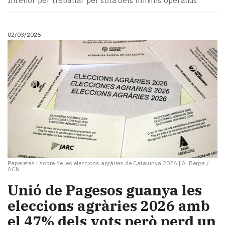
Interior per treballar per sota dels mínims operatius
Subscriptors
La
newsletter
02/03/2026
del
Pallars
Contingut
patrocinat
Lo
més
llegit...
Editorial
Paperetes i sobre de les eleccions agràries de Catalunya 2026
|
A. Berga /
ACN
Unió de Pagesos guanya les
eleccions agràries 2026 amb
el 47% dels vots però perd un