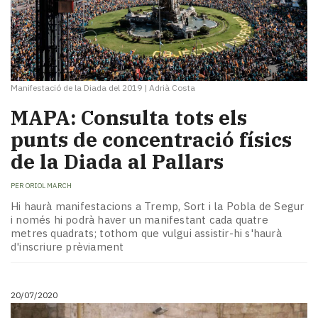
Manifestació de la Diada del 2019
|
Adrià Costa
MAPA: Consulta tots els
punts de concentració físics
de la Diada al Pallars
PER
ORIOL MARCH
Hi haurà manifestacions a Tremp, Sort i la Pobla de Segur
i només hi podrà haver un manifestant cada quatre
metres quadrats; tothom que vulgui assistir-hi s'haurà
d'inscriure prèviament
20/07/2020