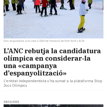
Uns esquiadors a la cota 2.000 de l'estació de Port Ainé
|
ACN
L'ANC rebutja la candidatura
olímpica en considerar‑la
una «campanya
d'espanyolització»
L'entitat independentista s'ha sumat a la plataforma Stop
Jocs Olímpics
18/12/2021