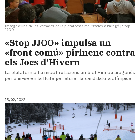
Imatge d'una de les xerrades de la plataforma realitzades a l'Aragó
|
Stop
JJOO
«Stop JJOO» impulsa un
«front comú» pirinenc contra
els Jocs d'Hivern
La plataforma ha iniciat relacions amb el Pirineu aragonès
per unir-se en la lluita per aturar la candidatura olímpica
15/02/2022