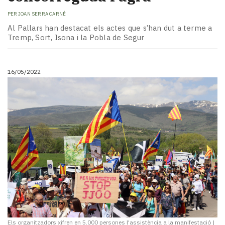
PER
JOAN SERRA CARNÉ
Al Pallars han destacat els actes que s’han dut a terme a
Tremp, Sort, Isona i la Pobla de Segur
16/05/2022
Els organitzadors xifren en 5.000 persones l'assistència a la manifestació
|