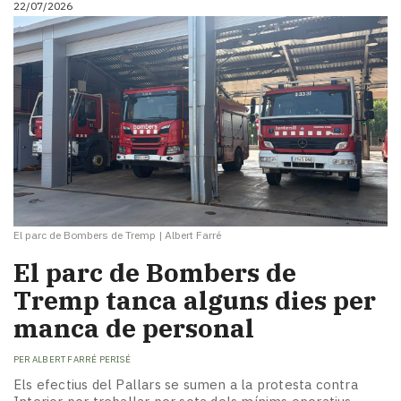
22/07/2026
i
turisme
Cultura
Esports
Mai
tant!
TV
i
mitjans
El
temps
El parc de Bombers de Tremp
|
Albert Farré
Reportatges
Entrevistes
El parc de Bombers de
Enquestes
Tremp tanca alguns dies per
A
manca de personal
escena!
Dis
PER
ALBERT FARRÉ PERISÉ
la
teva!
Els efectius del Pallars se sumen a la protesta contra