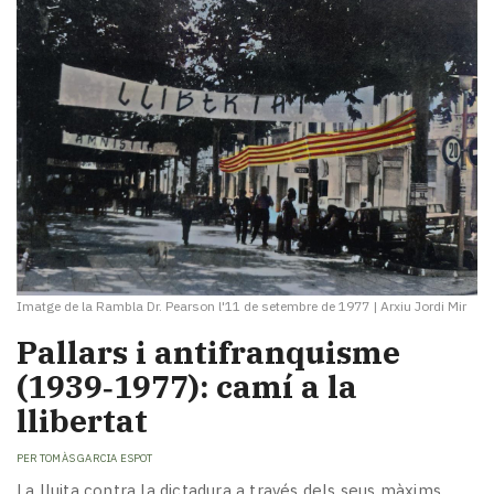
Imatge de la Rambla Dr. Pearson l'11 de setembre de 1977
|
Arxiu Jordi Mir
Pallars i antifranquisme
(1939‑1977): camí a la
llibertat
PER
TOMÀS GARCIA ESPOT
La lluita contra la dictadura a través dels seus màxims