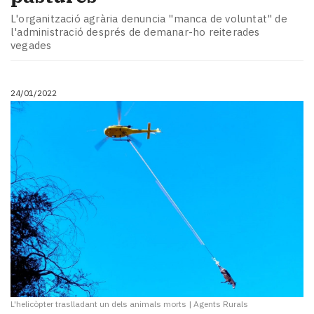
Subscriptors
La
L'organització agrària denuncia "manca de voluntat" de
l'administració després de demanar-ho reiterades
newsletter
vegades
del
Pallars
Contingut
24/01/2022
patrocinat
Lo
més
llegit...
Editorial
L'helicòpter traslladant un dels animals morts
|
Agents Rurals