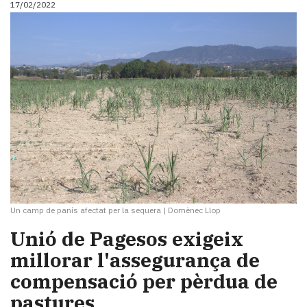
17/02/2022
i
turisme
Cultura
Esports
Mai
tant!
TV
i
mitjans
El
temps
Reportatges
Entrevistes
Un camp de panís afectat per la sequera
|
Domènec Llop
Enquestes
A
Unió de Pagesos exigeix
escena!
millorar l'assegurança de
Dis
compensació per pèrdua de
la
teva!
pastures