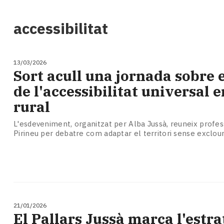
i
turisme
accessibilitat
Cultura
Esports
Mai
13/03/2026
tant!
Sort acull una jornada sobre e
TV
de l'accessibilitat universal e
i
mitjans
rural
El
temps
L'esdeveniment, organitzat per Alba Jussà, reuneix profes
Pirineu per debatre com adaptar el territori sense exclou
Reportatges
Entrevistes
Enquestes
A
escena!
Dis
la
21/01/2026
teva!
El Pallars Jussà marca l'estra