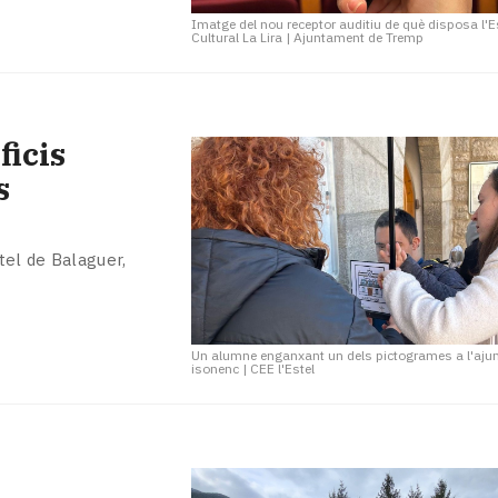
Imatge del nou receptor auditiu de què disposa l'
Cultural La Lira
|
Ajuntament de Tremp
ficis
s
tel de Balaguer,
Un alumne enganxant un dels pictogrames a l'aj
isonenc
|
CEE l'Estel