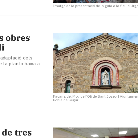
Imatge de la presentació de la guia a la Seu d'Urge
s obres
li
’adaptació dels
e la planta baixa a
Façana del Molí de l'Oli de Sant Josep
|
Ajuntament
Pobla de Segur
 de tres