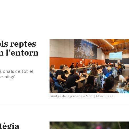
ls reptes
n l'entorn
sionals de tot el
re ningú
Imatge de la jornada a Sort
|
Alba Jussà
tègia