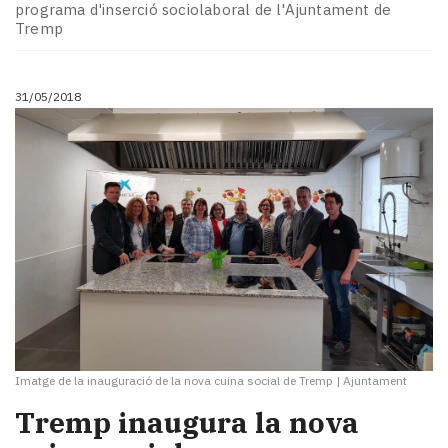
Subscriptors
programa d'inserció sociolaboral de l'Ajuntament de
La
Tremp
newsletter
del
Pallars
31/05/2018
Contingut
patrocinat
Lo
més
llegit...
Editorial
Imatge de la inauguració de la nova cuina social de Tremp
|
Ajuntament
Tremp inaugura la nova