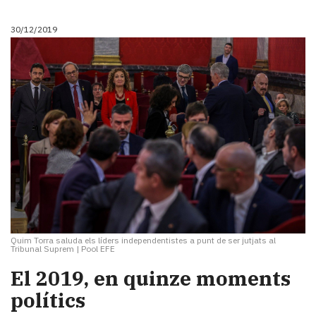
30/12/2019
Quim Torra saluda els líders independentistes a punt de ser jutjats al
Tribunal Suprem
|
Pool EFE
El 2019, en quinze moments
polítics