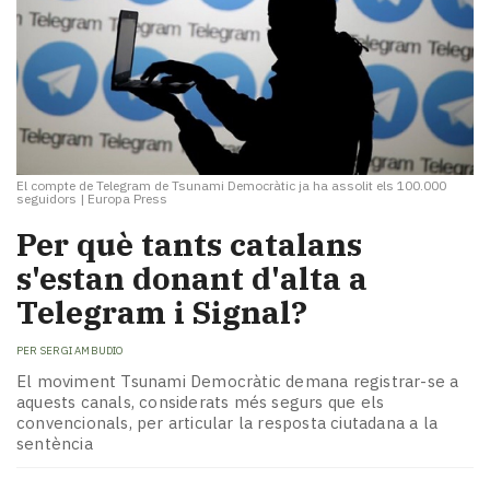
El compte de Telegram de Tsunami Democràtic ja ha assolit els 100.000
seguidors
|
Europa Press
Per què tants catalans
s'estan donant d'alta a
Telegram i Signal?
PER
SERGI AMBUDIO
El moviment Tsunami Democràtic demana registrar-se a
aquests canals, considerats més segurs que els
convencionals, per articular la resposta ciutadana a la
sentència