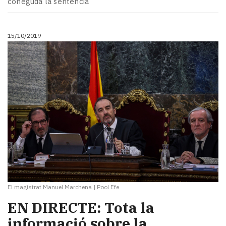
coneguda la sentència
15/10/2019
El magistrat Manuel Marchena
|
Pool Efe
EN DIRECTE: Tota la
informació sobre la