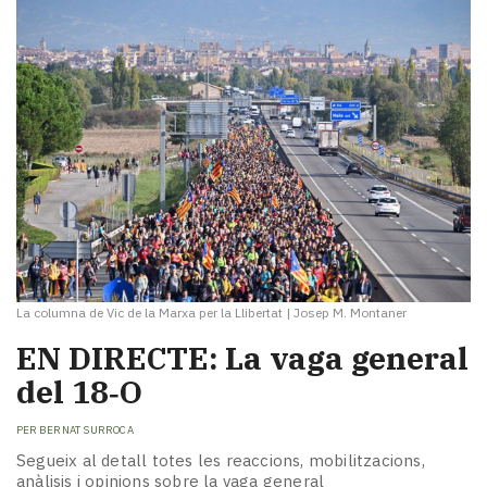
La columna de Vic de la Marxa per la Llibertat
|
Josep M. Montaner
EN DIRECTE: La vaga general
del 18‑O
PER
BERNAT SURROCA
Segueix al detall totes les reaccions, mobilitzacions,
anàlisis i opinions sobre la vaga general