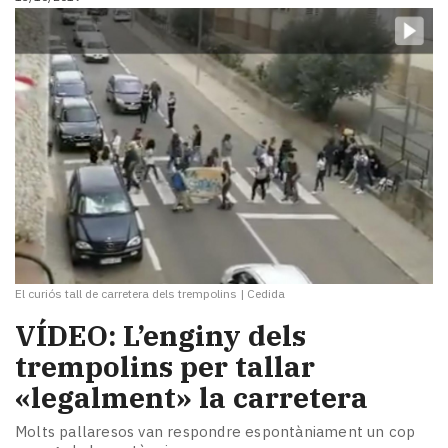
El curiós tall de carretera dels trempolins
|
Cedida
VÍDEO: L’enginy dels
trempolins per tallar
«legalment» la carretera
Molts pallaresos van respondre espontàniament un cop