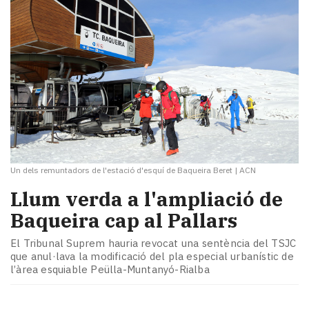
Un dels remuntadors de l'estació d'esquí de Baqueira Beret
|
ACN
Llum verda a l'ampliació de
Baqueira cap al Pallars
El Tribunal Suprem hauria revocat una sentència del TSJC
que anul·lava la modificació del pla especial urbanístic de
l’àrea esquiable Peülla-Muntanyó-Rialba