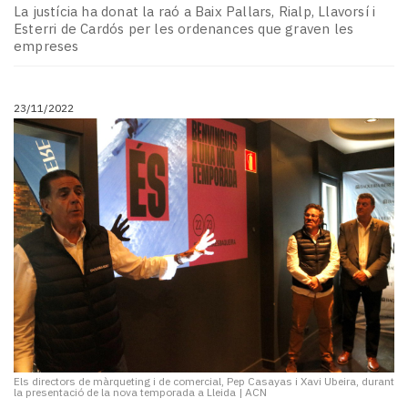
Subscriptors
La justícia ha donat la raó a Baix Pallars, Rialp, Llavorsí i
La
Esterri de Cardós per les ordenances que graven les
newsletter
empreses
del
Pallars
Contingut
23/11/2022
patrocinat
Lo
més
llegit...
Editorial
Els directors de màrqueting i de comercial, Pep Casayas i Xavi Ubeira, durant
la presentació de la nova temporada a Lleida
|
ACN