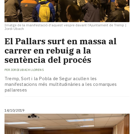
Imatge de la manifestació d’aquest vespre davant l’Ajuntament de Tremp
|
Jordi Ubach
El Pallars surt en massa al
carrer en rebuig a la
sentència del procés
PER
JORDI UBACH LLORENS
Tremp, Sort i la Pobla de Segur acullen les
manifestacions més multitudinàries a les comarques
pallareses
14/10/2019