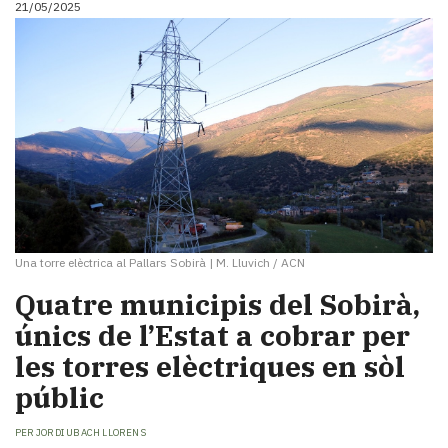
21/05/2025
i
turisme
Cultura
Esports
Mai
tant!
TV
i
mitjans
El
temps
Una torre elèctrica al Pallars Sobirà
|
M. Lluvich / ACN
Reportatges
Entrevistes
Quatre municipis del Sobirà,
Enquestes
únics de l’Estat a cobrar per
A
les torres elèctriques en sòl
escena!
Dis
públic
la
teva!
PER
JORDI UBACH LLORENS