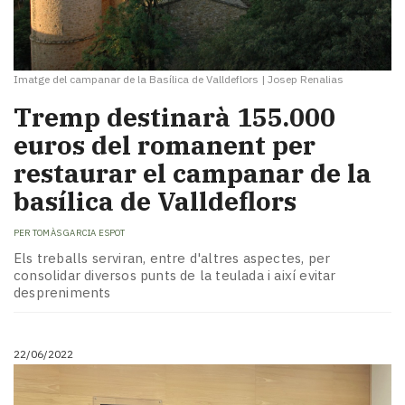
Imatge del campanar de la Basílica de Valldeflors
|
Josep Renalias
Tremp destinarà 155.000
euros del romanent per
restaurar el campanar de la
basílica de Valldeflors
PER
TOMÀS GARCIA ESPOT
Els treballs serviran, entre d'altres aspectes, per
consolidar diversos punts de la teulada i així evitar
despreniments
22/06/2022