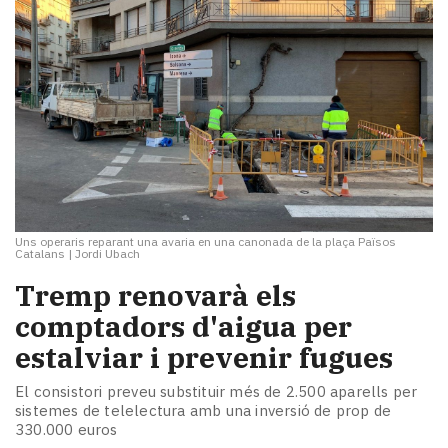
Uns operaris reparant una avaria en una canonada de la plaça Països
Catalans
|
Jordi Ubach
Tremp renovarà els
comptadors d'aigua per
estalviar i prevenir fugues
El consistori preveu substituir més de 2.500 aparells per
sistemes de telelectura amb una inversió de prop de
330.000 euros