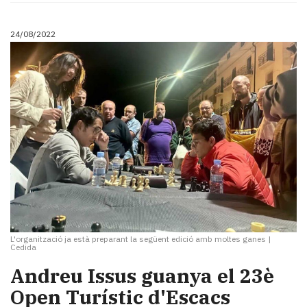
24/08/2022
L'organització ja està preparant la següent edició amb moltes ganes
|
Cedida
Andreu Issus guanya el 23è
Open Turístic d'Escacs