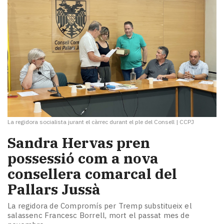
La regidora socialista jurant el càrrec durant el ple del Consell
|
CCPJ
Sandra Hervas pren
possessió com a nova
consellera comarcal del
Pallars Jussà
La regidora de Compromís per Tremp substitueix el
salassenc Francesc Borrell, mort el passat mes de