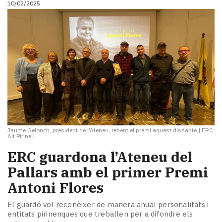
10/02/2025
i
turisme
Cultura
Esports
Mai
tant!
TV
i
mitjans
El
temps
Jaume Gelonch, president de l'Ateneu, rebent el premi aquest dissabte
|
ERC
Reportatges
Alt Pirineu
Entrevistes
ERC guardona l’Ateneu del
Enquestes
A
Pallars amb el primer Premi
escena!
Antoni Flores
Dis
la
El guardó vol reconèixer de manera anual personalitats i
teva!
entitats pirinenques que treballen per a difondre els