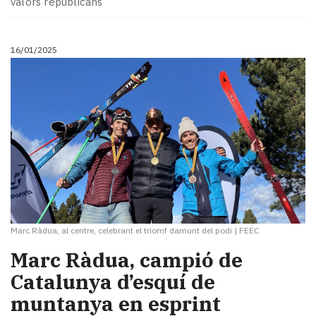
valors republicans
Subscriptors
La
newsletter
16/01/2025
del
Pallars
Contingut
patrocinat
Lo
més
llegit...
Editorial
Marc Ràdua, al centre, celebrant el triomf damunt del podi
|
FEEC
​Marc Ràdua, campió de
Catalunya d’esquí de
muntanya en esprint