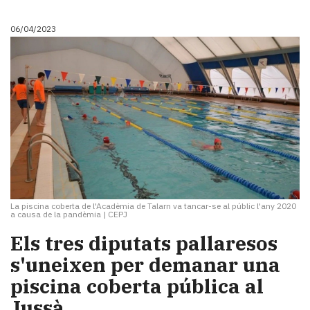
06/04/2023
La piscina coberta de l'Acadèmia de Talarn va tancar-se al públic l'any 2020
a causa de la pandèmia
|
CEPJ
Els tres diputats pallaresos
s'uneixen per demanar una
piscina coberta pública al
Jussà