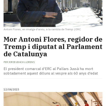
Antoni Flores, en imatge d'arxiu, a la rambla de Tremp
|
ERC
Mor Antoni Flores, regidor de
Tremp i diputat al Parlament
de Catalunya
PER
JORDI UBACH LLORENS
El president comarcal d'ERC al Pallars Jussà ha mort
sobtadament aquest dilluns al vespre als 60 anys d'edat
12/04/2023