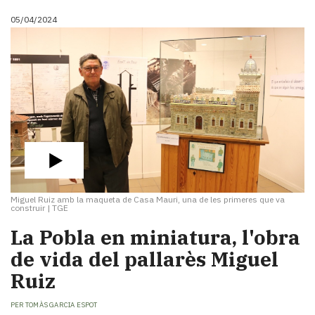
Subscriptors
La
05/04/2024
newsletter
del
Pallars
Contingut
patrocinat
Lo
més
llegit...
Editorial
Miguel Ruiz amb la maqueta de Casa Mauri, una de les primeres que va
construir
|
TGE
La Pobla en miniatura, l'obra
de vida del pallarès Miguel
Ruiz
PER
TOMÀS GARCIA ESPOT