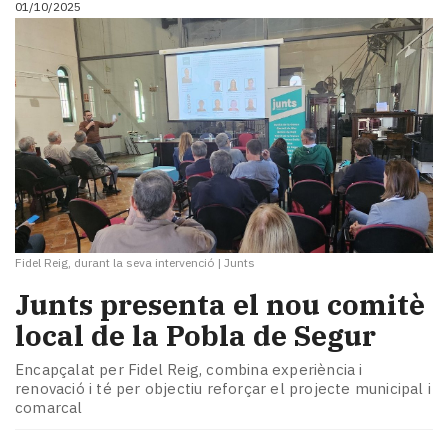
01/10/2025
i
turisme
Cultura
Esports
Mai
tant!
TV
i
mitjans
El
temps
Fidel Reig, durant la seva intervenció
|
Junts
Reportatges
Entrevistes
Junts presenta el nou comitè
Enquestes
local de la Pobla de Segur
A
escena!
Encapçalat per Fidel Reig, combina experiència i
Dis
renovació i té per objectiu reforçar el projecte municipal i
la
comarcal
teva!