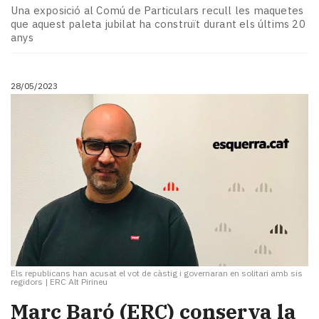
Una exposició al Comú de Particulars recull les maquetes
que aquest paleta jubilat ha construït durant els últims 20
anys
28/05/2023
Els republicans han acusat el vot de càstig i governaran en solitari amb sis
regidors
|
ERC Alt Pirineu
Marc Baró (ERC) conserva la