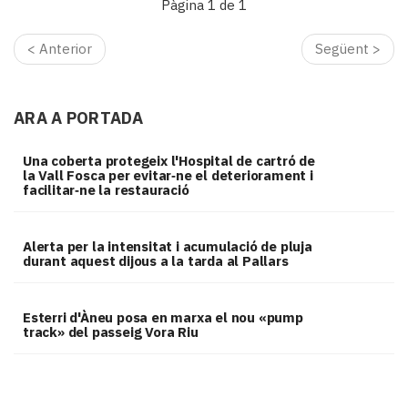
Pàgina 1 de 1
< Anterior
Següent >
ARA A PORTADA
Una coberta protegeix l'Hospital de cartró de
la Vall Fosca per evitar‑ne el deteriorament i
facilitar‑ne la restauració
Alerta per la intensitat i acumulació de pluja
durant aquest dijous a la tarda al Pallars
Esterri d'Àneu posa en marxa el nou «pump
track» del passeig Vora Riu