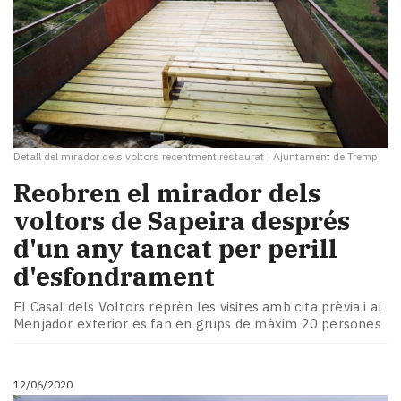
Detall del mirador dels voltors recentment restaurat
|
Ajuntament de Tremp
​Reobren el mirador dels
voltors de Sapeira després
d'un any tancat per perill
d'esfondrament
El Casal dels Voltors reprèn les visites amb cita prèvia i al
Menjador exterior es fan en grups de màxim 20 persones
12/06/2020