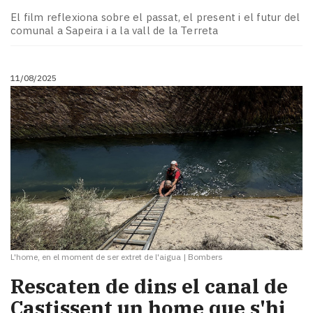
Subscriptors
El film reflexiona sobre el passat, el present i el futur del
La
comunal a Sapeira i a la vall de la Terreta
newsletter
del
Pallars
11/08/2025
Contingut
patrocinat
Lo
més
llegit...
Editorial
L'home, en el moment de ser extret de l'aigua
|
Bombers
Rescaten de dins el canal de
Castissent un home que s'hi