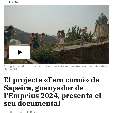
30/10/2025
i
turisme
Cultura
Esports
Mai
tant!
TV
i
mitjans
El
temps
Fotograma del documental que es presenta en preestrena aquest dissabte
|
Reportatges
Usnea RP
Entrevistes
El projecte «Fem cumó» de
Enquestes
A
Sapeira, guanyador de
escena!
l'Emprius 2024, presenta el
Dis
seu documental
la
teva!
PER
JORDI UBACH LLORENS