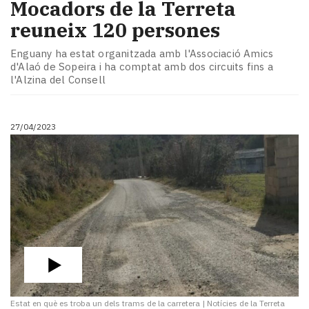
Mocadors de la Terreta
reuneix 120 persones
Enguany ha estat organitzada amb l'Associació Amics
d'Alaó de Sopeira i ha comptat amb dos circuits fins a
l'Alzina del Consell
27/04/2023
Estat en què es troba un dels trams de la carretera
|
Notícies de la Terreta