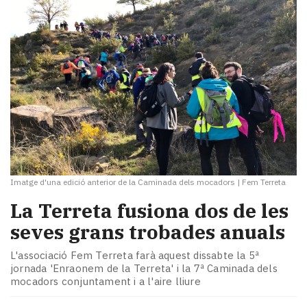
Imatge d'una edició anterior de la Caminada dels mocadors
|
Fem Terreta
La Terreta fusiona dos de les
seves grans trobades anuals
L'associació Fem Terreta farà aquest dissabte la 5ª
jornada 'Enraonem de la Terreta' i la 7ª Caminada dels
mocadors conjuntament i a l'aire lliure