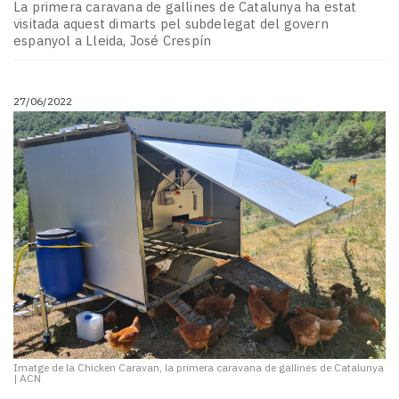
Subscriptors
La primera caravana de gallines de Catalunya ha estat
visitada aquest dimarts pel subdelegat del govern
La
espanyol a Lleida, José Crespín
newsletter
del
Pallars
27/06/2022
Contingut
patrocinat
Lo
més
llegit...
Editorial
Imatge de la Chicken Caravan, la primera caravana de gallines de Catalunya
|
ACN