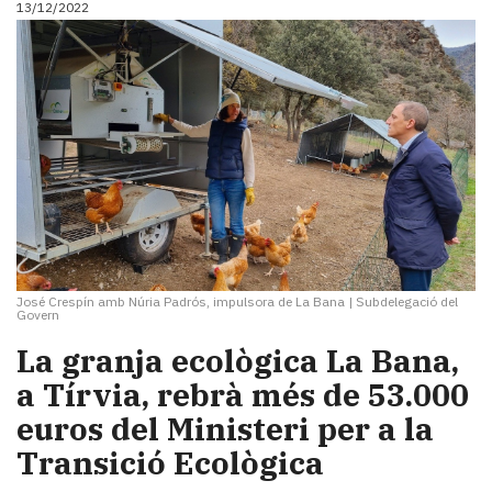
13/12/2022
i
turisme
Cultura
Esports
Mai
tant!
TV
i
mitjans
El
temps
Reportatges
José Crespín amb Núria Padrós, impulsora de La Bana
|
Subdelegació del
Govern
Entrevistes
Enquestes
La granja ecològica La Bana,
A
a Tírvia, rebrà més de 53.000
escena!
euros del Ministeri per a la
Dis
la
Transició Ecològica
teva!