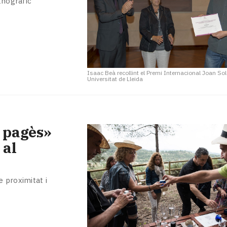
tnogràfic
Isaac Beà recollint el Premi Internacional Joan So
Universitat de Lleida
a pagès»
 al
 proximitat i