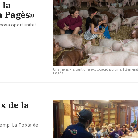
 la
a Pagès»
 nova oportunitat
Uns nens visitant una explotació porcina
|
Benving
Pagès
x de la
remp, La Pobla de