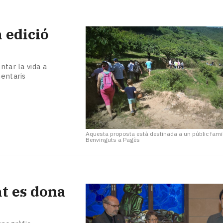
 edició
ntar la vida a
mentaris
Aquesta proposta està destinada a un públic famil
Benvinguts a Pagès
at es dona