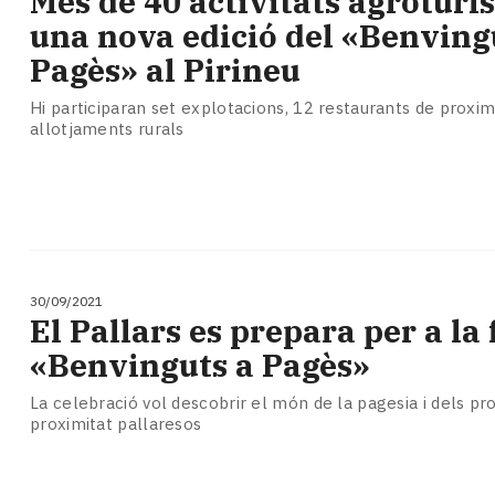
Més de 40 activitats agroturí
Subscriptors
una nova edició del «Benving
La
newsletter
Pagès» al Pirineu
del
Pallars
Hi participaran set explotacions, 12 restaurants de proximi
allotjaments rurals
Contingut
patrocinat
Lo
més
llegit...
Editorial
30/09/2021
El Pallars es prepara per a la 
«Benvinguts a Pagès»
La celebració vol descobrir el món de la pagesia i dels pr
proximitat pallaresos