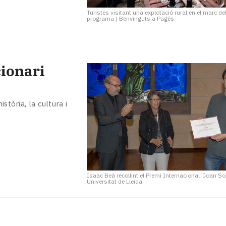
Turistes visitant una explotació rural en el marc de
programa
|
Benvinguts a Pagès
cionari
stòria, la cultura i
Isaac Beà recollint el Premi Internacional 'Joan So
Universitat de Lleida