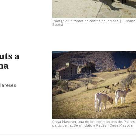
Imatge d'un ramat de cabres pallareses
|
Turisme 
Sobirà
uts a
na
llareses
Casa Masover, una de les explotacions del Pallars
participen al Benvinguts a Pagès
|
Casa Masover