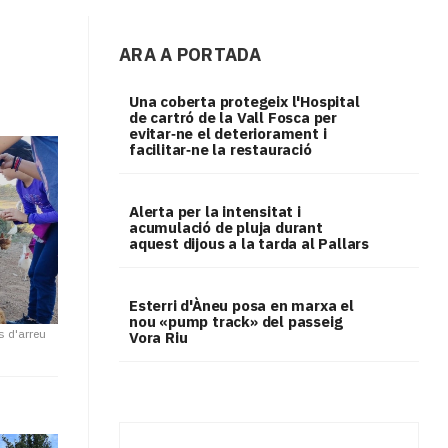
ARA A PORTADA
Una coberta protegeix l'Hospital
de cartró de la Vall Fosca per
evitar‑ne el deteriorament i
facilitar‑ne la restauració
Alerta per la intensitat i
acumulació de pluja durant
aquest dijous a la tarda al Pallars
Esterri d'Àneu posa en marxa el
nou «pump track» del passeig
s d'arreu
Vora Riu