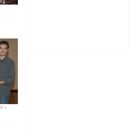
l
là'
|