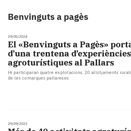
i
turisme
Benvinguts a pagès
Cultura
Esports
Mai
29/05/2024
tant!
El «Benvinguts a Pagès» port
TV
d’una trentena d’experiències
i
mitjans
agroturístiques al Pallars
El
temps
Hi participaran quatre explotacions, 20 allotjaments rurals
de les comarques pallareses
Reportatges
Entrevistes
Enquestes
A
escena!
Dis
la
29/09/2023
teva!