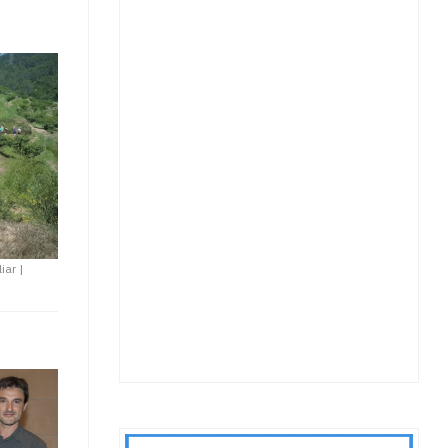
iar
|