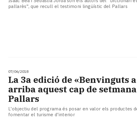
Isaac Beà i Sebastià Jordà són els autors del "Diccionari e
pallarès", que recull el testimoni lingüístic del Pallars
07/06/2018
La 3a edició de «Benvinguts 
arriba aquest cap de setmana
Pallars
L'objectiu del programa és posar en valor els productes de
fomentar el turisme d'interior