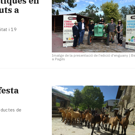
stiques en
uts a
tat i 19
Imatge de la presentació de l'edició d'enguany
|
Be
a Pagès
festa
oductes de