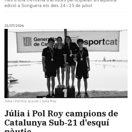
edició a Soriguera els dies 24 i 25 de juliol
21/07/2026
Júlia i Pol Roy al podi
|
Júlia Roy
Júlia i Pol Roy campions de
Catalunya Sub‑21 d'esquí
nàutic