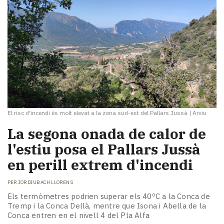
El risc d'incendi és molt elevat a la zona sud-est del Pallars Jussà
|
Arxiu
La segona onada de calor de
l'estiu posa el Pallars Jussà
en perill extrem d'incendi
PER
JORDI UBACH LLORENS
Els termòmetres podrien superar els 40ºC a la Conca de
Tremp i la Conca Dellà, mentre que Isona i Abella de la
Conca entren en el nivell 4 del Pla Alfa