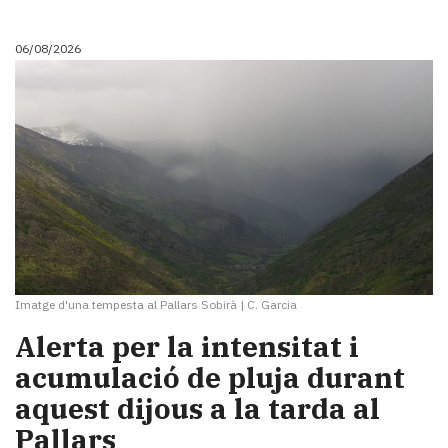
i
turisme
06/08/2026
Cultura
Esports
Mai
tant!
TV
i
mitjans
El
temps
Reportatges
Entrevistes
Imatge d'una tempesta al Pallars Sobirà
|
C. Garcia
Enquestes
A
Alerta per la intensitat i
escena!
acumulació de pluja durant
Dis
aquest dijous a la tarda al
la
teva!
Pallars