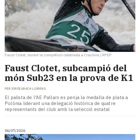
Faust Clotet, durant la competició celebrada a Cracòvia
|
RFEP
Faust Clotet, subcampió del
món Sub23 en la prova de K1
PER
JORDI UBACH LLORENS
El palista de l'AE Pallars es penja la medalla de plata a
Polònia liderant una delegació històrica de quatre
representants del club amb la selecció estatal
06/07/2026