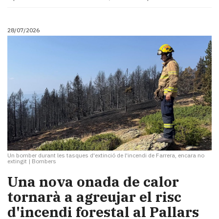
28/07/2026
Un bomber durant les tasques d'extinció de l'incendi de Farrera, encara no
extingit
|
Bombers
​Una nova onada de calor
tornarà a agreujar el risc
d'incendi forestal al Pallars