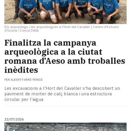
Els arqueòlegs i les arqueòlogues a l'Hort del Cavaller
|
Centre d'Estudis
d'Isona i Conca Dellà
Finalitza la campanya
arqueològica a la ciutat
romana d’Aeso amb troballes
inèdites
PER
ALBERT FARRÉ PERISÉ
Les excavacions a l'Hort del Cavaller s'ha descobert un
paviment de morter de calç blanca i una estructura
circular per l'aigua
22/07/2026