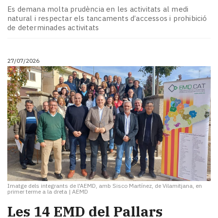
Es demana molta prudència en les activitats al medi
natural i respectar els tancaments d’accessos i prohibició
de determinades activitats
27/07/2026
Imatge dels integrants de l'AEMD, amb Sisco Martínez, de Vilamitjana, en
primer terme a la dreta
|
AEMD
​Les 14 EMD del Pallars