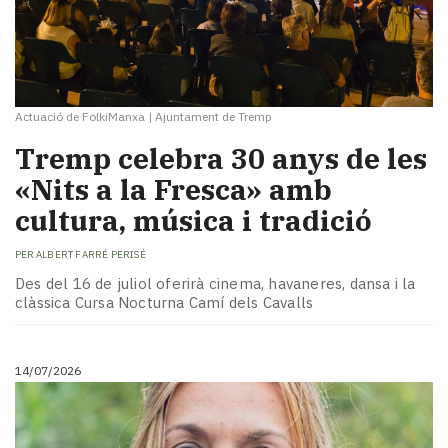
Actuació de FolkiManxa
|
Ajuntament de Tremp
Tremp celebra 30 anys de les
«Nits a la Fresca» amb
cultura, música i tradició
PER
ALBERT FARRÉ PERISÉ
Des del 16 de juliol oferirà cinema, havaneres, dansa i la
clàssica Cursa Nocturna Camí dels Cavalls
14/07/2026