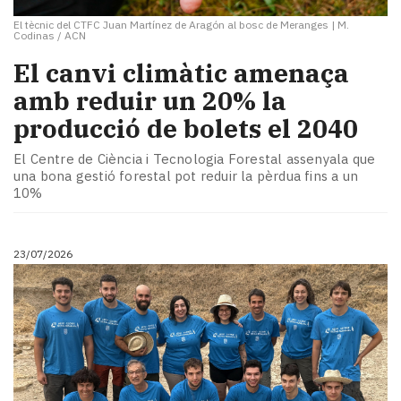
El tècnic del CTFC Juan Martínez de Aragón al bosc de Meranges
|
M.
Codinas / ACN
El canvi climàtic amenaça
amb reduir un 20% la
producció de bolets el 2040
El Centre de Ciència i Tecnologia Forestal assenyala que
una bona gestió forestal pot reduir la pèrdua fins a un
10%
23/07/2026