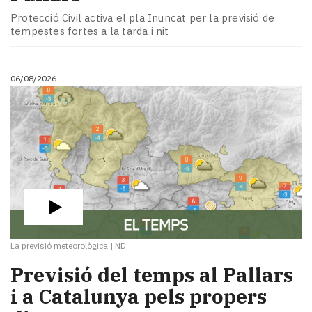
Subscriptors
Protecció Civil activa el pla Inuncat per la previsió de
La
tempestes fortes a la tarda i nit
newsletter
del
Pallars
06/08/2026
Contingut
patrocinat
Lo
més
llegit...
Editorial
La previsió meteorològica
|
ND
Previsió del temps al Pallars
i a Catalunya pels propers