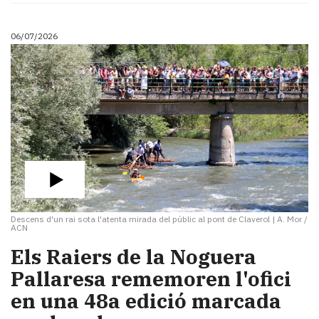
06/07/2026
Descens d'un rai sota l'atenta mirada del públic al pont de Claverol
|
A. Mor /
ACN
​Els Raiers de la Noguera
Pallaresa rememoren l'ofici
en una 48a edició marcada