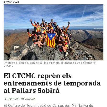
17/09/2025
i
turisme
Cultura
Esports
Mai
tant!
TV
i
mitjans
El
temps
Imatge de l'equip al cim de la Pica d'Estats, diumenge 14 de setembre
|
Reportatges
CTCMC
Entrevistes
El CTCMC reprèn els
Enquestes
A
entrenaments de temporada
escena!
al Pallars Sobirà
Dis
la
PER
AINA BORRUT SALVADOR
teva!
El Centre de Tecnificació de Curses per Muntanya de