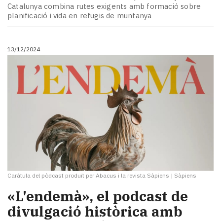
Subscriptors
Catalunya combina rutes exigents amb formació sobre
La
planificació i vida en refugis de muntanya
newsletter
del
Pallars
13/12/2024
Contingut
patrocinat
Lo
més
llegit...
Editorial
Caràtula del pòdcast produït per Abacus i la revista Sàpiens
|
Sàpiens
«L'endemà», el podcast de
divulgació històrica amb