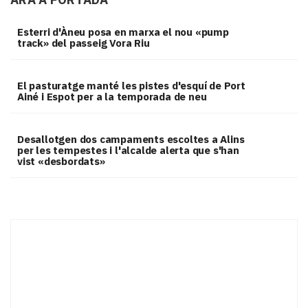
Esterri d'Àneu posa en marxa el nou «pump
track» del passeig Vora Riu
El pasturatge manté les pistes d'esquí de Port
Ainé i Espot per a la temporada de neu
​Desallotgen dos campaments escoltes a Alins
per les tempestes i l'alcalde alerta que s'han
vist «desbordats»