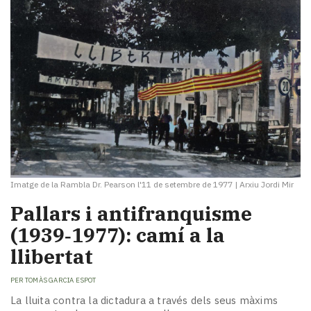
Imatge de la Rambla Dr. Pearson l'11 de setembre de 1977
|
Arxiu Jordi Mir
Pallars i antifranquisme
(1939‑1977): camí a la
llibertat
PER
TOMÀS GARCIA ESPOT
La lluita contra la dictadura a través dels seus màxims