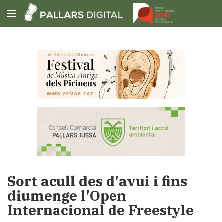
Subscriu-t'hi
Cerca
Portada
Opinió
Fem-
ho
fàcil
Successos
Societat
Sort acull des d'avui i fins
Política
diumenge l'Open
i
Internacional de Freestyle
municipis
Economia