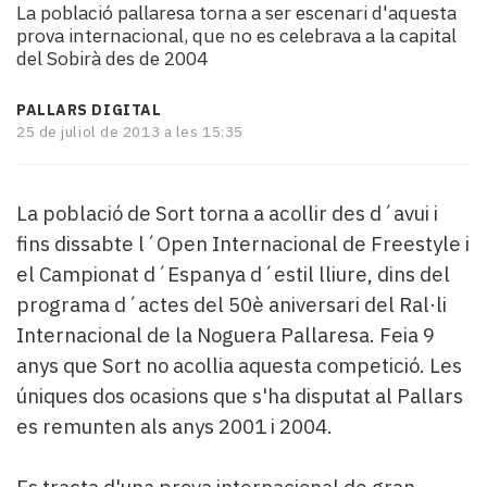
La població pallaresa torna a ser escenari d'aquesta
i
prova internacional, que no es celebrava a la capital
turisme
del Sobirà des de 2004
Cultura
Esports
PALLARS DIGITAL
Mai
25 de juliol de 2013 a les 15:35
tant!
TV
i
La població de Sort torna a acollir des d´avui i
mitjans
El
fins dissabte l´Open Internacional de Freestyle i
temps
el Campionat d´Espanya d´estil lliure, dins del
Reportatges
programa d´actes del 50è aniversari del Ral·li
Entrevistes
Internacional de la Noguera Pallaresa. Feia 9
Enquestes
anys que Sort no acollia aquesta competició. Les
A
escena!
úniques dos ocasions que s'ha disputat al Pallars
Dis
es remunten als anys 2001 i 2004.
la
teva!