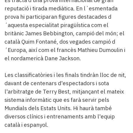
Es tracta d'una prova internacional de gran
Subscriptors
reputació i tirada mediàtica. En l´esmentada
La
newsletter
prova hi participaran figures destacades d
del
´aquesta especialitat piragüística com el
Pallars
britànic James Bebbington, campió del món; el
Contingut
català Quim Fontané, dos vegades campió d
patrocinat
Lo
´Europa, així com el francès Mathieu Dumoulin i
més
el nordamericà Dane Jackson.
llegit...
Editorial
Les classificatòries i les finals tindràn lloc de nit,
davant de centenars d'espectadors i sota
l'arbitratge de Terry Best, mitjançant el mateix
sistema informàtic que es farà servir pels
Mundials dels Estats Units. Hi haurà també
diversos clínics i entrenaments amb l'equip
català i espanyol.