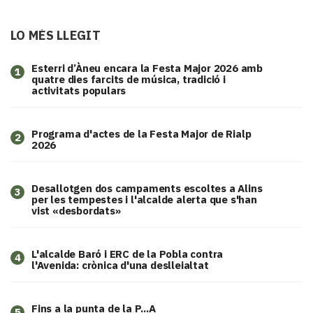
LO MÉS LLEGIT
Esterri d’Àneu encara la Festa Major 2026 amb
1
quatre dies farcits de música, tradició i
activitats populars
Programa d'actes de la Festa Major de Rialp
2
2026
​Desallotgen dos campaments escoltes a Alins
3
per les tempestes i l'alcalde alerta que s'han
vist «desbordats»
L'alcalde Baró i ERC de la Pobla contra
4
l'Avenida: crònica d'una deslleialtat
Fins a la punta de la P...A
5