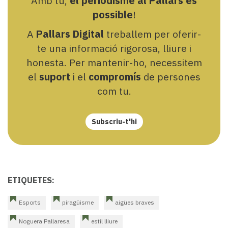
Amb tu,
el periodisme al Pallars és
possible
!
A
Pallars Digital
treballem per oferir-
te una informació rigorosa, lliure i
honesta. Per mantenir-ho, necessitem
el
suport
i el
compromís
de persones
com tu.
Subscriu-t'hi
ETIQUETES:
Esports
piragüisme
aigües braves
Noguera Pallaresa
estil lliure