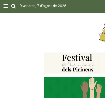
Divendres, 7 d'agost de 2026
Subscriu-t'hi
Cerca
Portada
Opinió
Fem-
ho
fàcil
Successos
Societat
Política
i
municipis
Economia