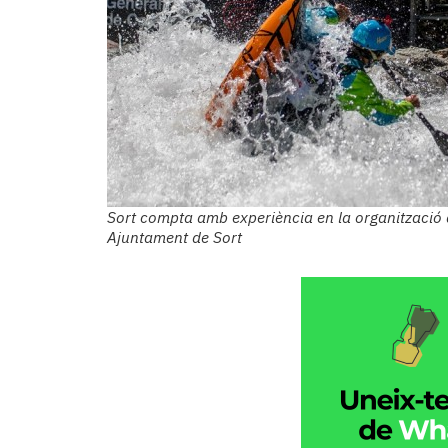
Subscriptors
La
newsletter
del
Pallars
Contingut
patrocinat
Lo
més
llegit...
Sort compta amb experiència en la organització 
Editorial
Ajuntament de Sort