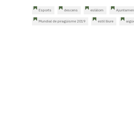
Esports
descens
eslàlom
Ajuntament
Mundial de piragüisme 2019
estil lliure
aigü