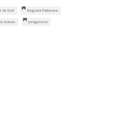
 de Sort
Noguera Pallaresa
es braves
piragüisme