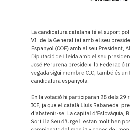
La candidatura catalana té el suport polí
VI i de la Generalitat amb el seu presid
Espanyol (COE) amb el seu President, Al
Diputació de Lleida amb el seu presiden
José Perurena presideixi la Federació In
vegada sigui membre CIO, també és un fa
candidatura espanyola.
En la votació hi participaran 28 dels 29 
ICF, ja que el català Lluís Rabaneda, pr
d'abstenir-se. La capital d'Eslovàquia, B
Sort i la Seu d'Urgell estan molt ben po
campionats del mon i 15 copes del mon