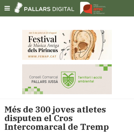
Subscriu-t'hi
Cerca
Portada
Opinió
Fem-
ho
fàcil
Successos
Societat
Més de 300 joves atletes
Política
disputen el Cros
i
Intercomarcal de Tremp
municipis
Economia