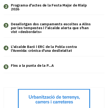
Programa d'actes de la Festa Major de Rialp
2
2026
​Desallotgen dos campaments escoltes a Alins
3
per les tempestes i l'alcalde alerta que s'han
vist «desbordats»
L'alcalde Baró i ERC de la Pobla contra
4
l'Avenida: crònica d'una deslleialtat
Fins a la punta de la P...A
5