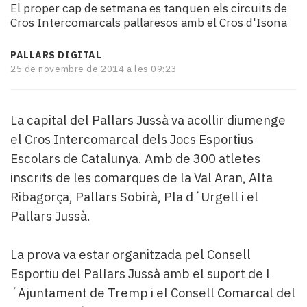
El proper cap de setmana es tanquen els circuits de
i
Cros Intercomarcals pallaresos amb el Cros d'Isona
turisme
Cultura
PALLARS DIGITAL
Esports
25 de novembre de 2014 a les 09:23
Mai
tant!
TV
La capital del Pallars Jussà va acollir diumenge
i
mitjans
el Cros Intercomarcal dels Jocs Esportius
El
Escolars de Catalunya. Amb de 300 atletes
temps
inscrits de les comarques de la Val Aran, Alta
Reportatges
Ribagorça, Pallars Sobirà, Pla d´Urgell i el
Entrevistes
Pallars Jussà.
Enquestes
A
escena!
La prova va estar organitzada pel Consell
Dis
Esportiu del Pallars Jussà amb el suport de l
la
´Ajuntament de Tremp i el Consell Comarcal del
teva!