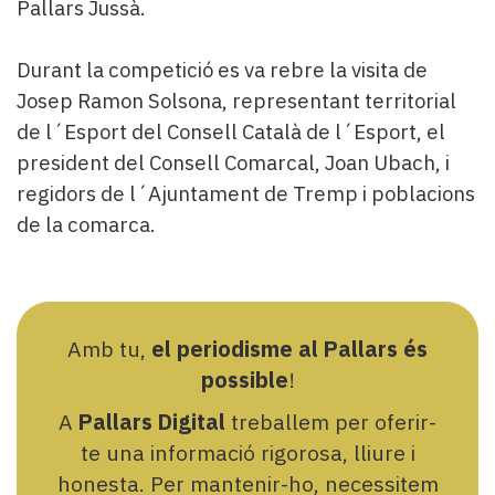
Subscriptors
Pallars Jussà.
La
newsletter
Durant la competició es va rebre la visita de
del
Josep Ramon Solsona, representant territorial
Pallars
de l´Esport del Consell Català de l´Esport, el
Contingut
patrocinat
president del Consell Comarcal, Joan Ubach, i
Lo
regidors de l´Ajuntament de Tremp i poblacions
més
de la comarca.
llegit...
Editorial
Amb tu,
el periodisme al Pallars és
possible
!
A
Pallars Digital
treballem per oferir-
te una informació rigorosa, lliure i
honesta. Per mantenir-ho, necessitem