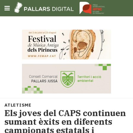
Subscriu-t'hi
Cerca
Portada
Opinió
Fem-
ho
fàcil
Successos
Societat
ATLETISME
Política
​Els joves del CAPS continuen
i
sumant èxits en diferents
municipis
campionats estatals i
Economia