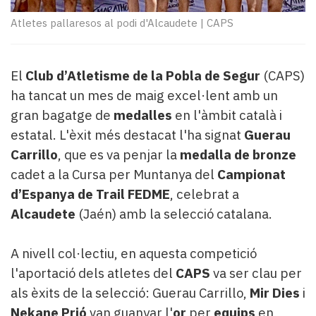
Subscriptors
La
Atletes pallaresos al podi d'Alcaudete
|
CAPS
newsletter
del
Pallars
El
Club d’Atletisme de la Pobla de Segur
(CAPS)
Contingut
ha tancat un mes de maig excel·lent amb un
patrocinat
gran bagatge de
medalles
en l'àmbit català i
Lo
més
estatal. L'èxit més destacat l'ha signat
Guerau
llegit...
Carrillo
, que es va penjar la
medalla de bronze
Editorial
cadet a la Cursa per Muntanya del
Campionat
d’Espanya de Trail FEDME
, celebrat a
Alcaudete
(Jaén) amb la selecció catalana.
A nivell col·lectiu, en aquesta competició
l'aportació dels atletes del
CAPS
va ser clau per
als èxits de la selecció: Guerau Carrillo,
Mir Dies
i
Nekane Prió
van guanyar l'
or
per
equips
en