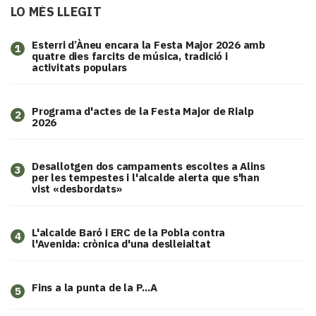
LO MÉS LLEGIT
Esterri d’Àneu encara la Festa Major 2026 amb
1
quatre dies farcits de música, tradició i
activitats populars
Programa d'actes de la Festa Major de Rialp
2
2026
​Desallotgen dos campaments escoltes a Alins
3
per les tempestes i l'alcalde alerta que s'han
vist «desbordats»
L'alcalde Baró i ERC de la Pobla contra
4
l'Avenida: crònica d'una deslleialtat
Fins a la punta de la P...A
5