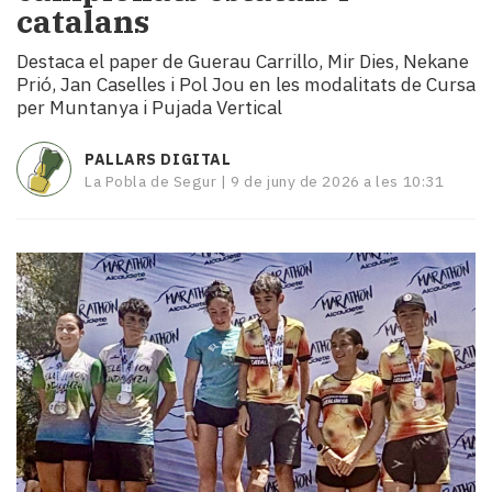
catalans
i
turisme
Destaca el paper de Guerau Carrillo, Mir Dies, Nekane
Cultura
Prió, Jan Caselles i Pol Jou en les modalitats de Cursa
Esports
per Muntanya i Pujada Vertical
Mai
tant!
PALLARS DIGITAL
TV
La Pobla de Segur |
9 de juny de 2026 a les 10:31
i
mitjans
El
temps
Reportatges
Entrevistes
Enquestes
A
escena!
Dis
la
teva!