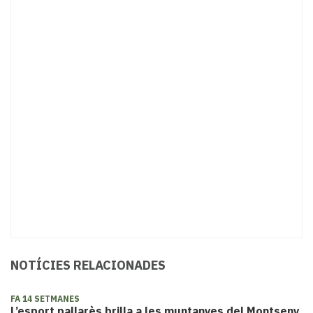
NOTÍCIES RELACIONADES
FA 14 SETMANES
L’esport pallarès brilla a les muntanyes del Montseny