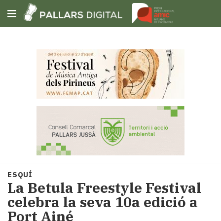
Subscriu-t'hi
Cerca
Portada
Opinió
Fem-
ho
fàcil
Successos
Societat
ESQUÍ
Política
La Betula Freestyle Festival
i
celebra la seva 10a edició a
municipis
Port Ainé
Economia