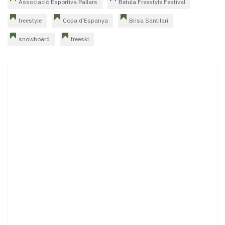
Associació Esportiva Pallars
Betula Freestyle Festival
freestyle
Copa d'Espanya
Brisa Santilari
snowboard
freeski