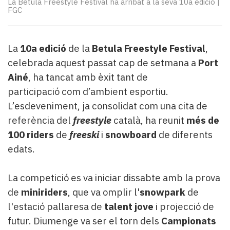
La Betula Freestyle Festival ha arribat a la seva 10a edició
|
Subscriptors
FGC
La
newsletter
del
La
10a edició
de la
Betula Freestyle Festival
,
Pallars
Contingut
celebrada aquest passat cap de setmana a
Port
patrocinat
Ainé
, ha tancat amb èxit tant de
Lo
participació com d’ambient esportiu.
més
L’esdeveniment, ja consolidat com una cita de
llegit...
referència del
freestyle
català, ha reunit
més de
Editorial
100 riders
de
freeski
i
snowboard
de diferents
edats.
La competició es va iniciar dissabte amb la prova
de
miniriders
, que va omplir l'
snowpark
de
l'estació pallaresa de
talent jove
i projecció de
futur. Diumenge va ser el torn dels
Campionats