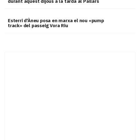
durant aquest dijous a la tarda al Pallars
Esterri d'Àneu posa en marxa el nou «pump
track» del passeig Vora Riu