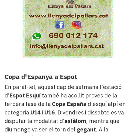
Copa d'Espanya a Espot
En paral·lel, aquest cap de setmana l'estació
d'
Espot Esquí
també ha acollit proves de la
tercera fase de la
Copa España
d'esquí alpí en
categoria
U14
i
U16
. Divendres i dissabte es va
disputar la modalitat d'
eslàlom
, mentre que
diumenge va ser el torn del
gegant
. A la