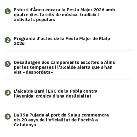
Esterri d’Àneu encara la Festa Major 2026 amb
1
quatre dies farcits de música, tradició i
activitats populars
Programa d'actes de la Festa Major de Rialp
2
2026
​Desallotgen dos campaments escoltes a Alins
3
per les tempestes i l'alcalde alerta que s'han
vist «desbordats»
L'alcalde Baró i ERC de la Pobla contra
4
l'Avenida: crònica d'una deslleialtat
​La 39a Pujada al port de Salau commemora
5
els 20 anys de l'oficialitat de l'occità a
Catalunya