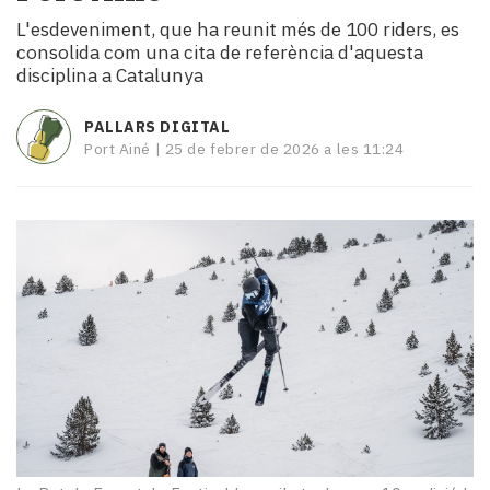
i
L'esdeveniment, que ha reunit més de 100 riders, es
turisme
consolida com una cita de referència d'aquesta
Cultura
disciplina a Catalunya
Esports
Mai
PALLARS DIGITAL
tant!
Port Ainé |
25 de febrer de 2026 a les 11:24
TV
i
mitjans
El
temps
Reportatges
Entrevistes
Enquestes
A
escena!
Dis
la
teva!