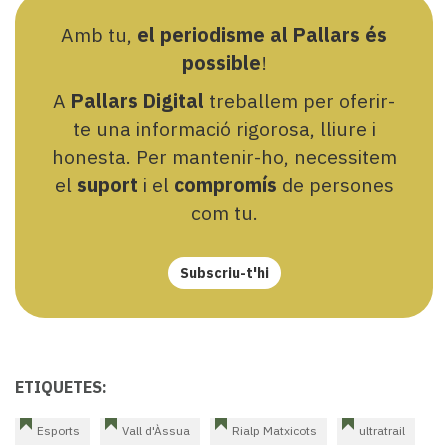
Amb tu,
el periodisme al Pallars és
possible
!
A
Pallars Digital
treballem per oferir-
te una informació rigorosa, lliure i
honesta. Per mantenir-ho, necessitem
el
suport
i el
compromís
de persones
com tu.
Subscriu-t'hi
ETIQUETES:
Esports
Vall d'Àssua
Rialp Matxicots
ultratrail