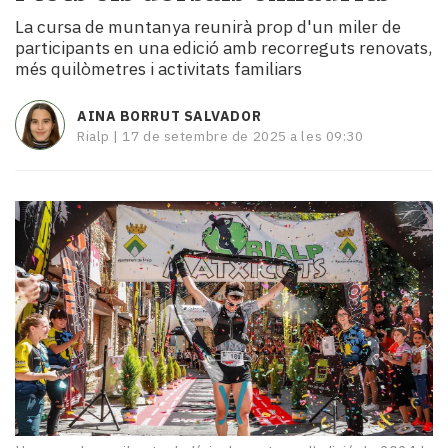
i
La cursa de muntanya reunirà prop d'un miler de
turisme
participants en una edició amb recorreguts renovats,
Cultura
més quilòmetres i activitats familiars
Esports
Mai
AINA BORRUT SALVADOR
tant!
Rialp |
17 de setembre de 2025 a les 09:30
TV
i
mitjans
El
temps
Reportatges
Entrevistes
Enquestes
A
escena!
Dis
la
teva!