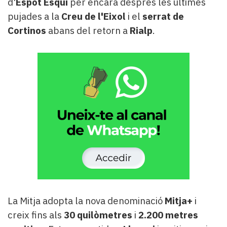
d'
Espot Esquí
per encara després les últimes
pujades a la
Creu de l'Eixol
i el
serrat de
Cortinos
abans del retorn a
Rialp
.
La Mitja adopta la nova denominació
Mitja+
i
creix fins als
30 quilòmetres
i
2.200 metres