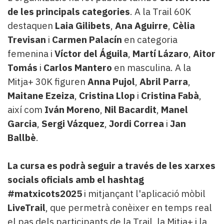
de les principals categories
. A la Trail 60K
destaquen
Laia Gilibets
,
Ana Aguirre
,
Cèlia
Trevisan
i
Carmen Palacín
en categoria
femenina i
Víctor del Águila
,
Martí Lázaro
,
Aitor
Tomás
i
Carlos Mantero
en masculina. A la
Mitja+ 30K figuren
Anna Pujol
,
Abril Parra
,
Maitane Ezeiza
,
Cristina Llop
i
Cristina Fabà
,
així com
Iván Moreno
,
Nil Bacardit
,
Manel
Garcia
,
Sergi Vázquez
,
Jordi Correa
i
Jan
Ballbè
.
La cursa es podrà seguir a través de les xarxes
socials oficials amb el hashtag
#matxicots2025
i mitjançant l'aplicació mòbil
LiveTrail
, que permetrà conèixer en temps real
el pas dels participants de la Trail, la Mitja+ i la