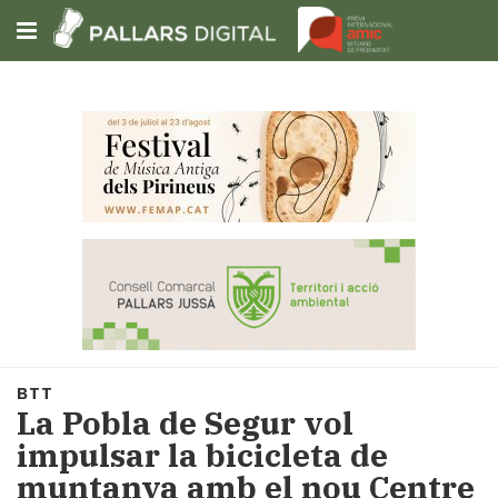
Subscriu-t'hi
Cerca
Portada
Opinió
Fem-
ho
fàcil
Successos
Societat
BTT
Política
La Pobla de Segur vol
i
impulsar la bicicleta de
municipis
muntanya amb el nou Centre
Economia