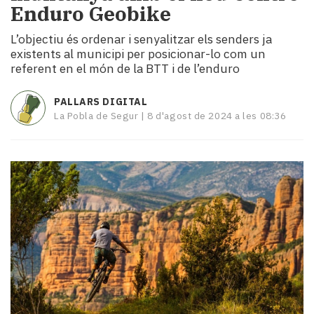
Enduro Geobike
i
turisme
L’objectiu és ordenar i senyalitzar els senders ja
Cultura
existents al municipi per posicionar-lo com un
Esports
referent en el món de la BTT i de l’enduro
Mai
tant!
PALLARS DIGITAL
TV
La Pobla de Segur |
8 d'agost de 2024 a les 08:36
i
mitjans
El
temps
Reportatges
Entrevistes
Enquestes
A
escena!
Dis
la
teva!