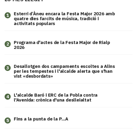
Esterri d’Àneu encara la Festa Major 2026 amb
1
quatre dies farcits de música, tradició i
activitats populars
Programa d'actes de la Festa Major de Rialp
2
2026
​Desallotgen dos campaments escoltes a Alins
3
per les tempestes i l'alcalde alerta que s'han
vist «desbordats»
L'alcalde Baró i ERC de la Pobla contra
4
l'Avenida: crònica d'una deslleialtat
Fins a la punta de la P...A
5