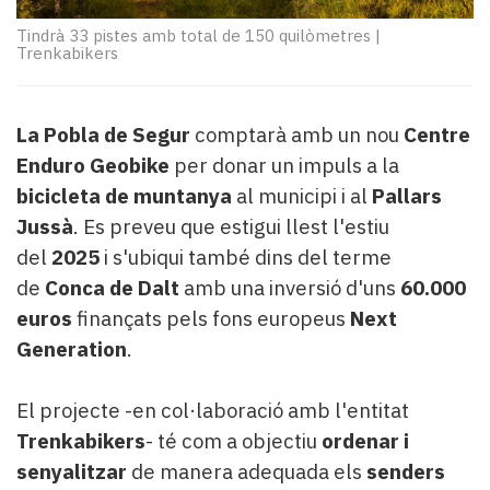
Subscriptors
La
Tindrà 33 pistes amb total de 150 quilòmetres
|
Trenkabikers
newsletter
del
Pallars
Contingut
La Pobla de Segur
comptarà amb un nou
Centre
patrocinat
Enduro Geobike
per donar un impuls a la
Lo
bicicleta de muntanya
al municipi i al
Pallars
més
Jussà
. Es preveu que estigui llest l'estiu
llegit...
del
2025
i s'ubiqui també dins del terme
Editorial
de
Conca de Dalt
amb una inversió d'uns
6
0.000
euros
finançats pels fons europeus
Next
Generation
.
El projecte -en col·laboració amb l'entitat
Trenkabikers
- té com a objectiu
ordenar i
senyalitzar
de manera adequada els
senders