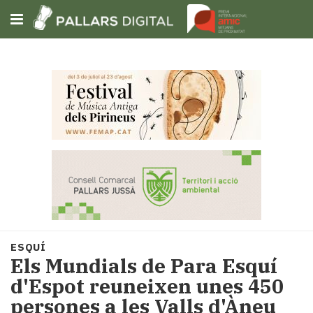
Subscriu-t'hi
Cerca
Portada
Opinió
Fem-
ho
fàcil
Successos
Societat
ESQUÍ
Política
Els Mundials de Para Esquí
i
d'Espot reuneixen unes 450
municipis
persones a les Valls d'Àneu
Economia