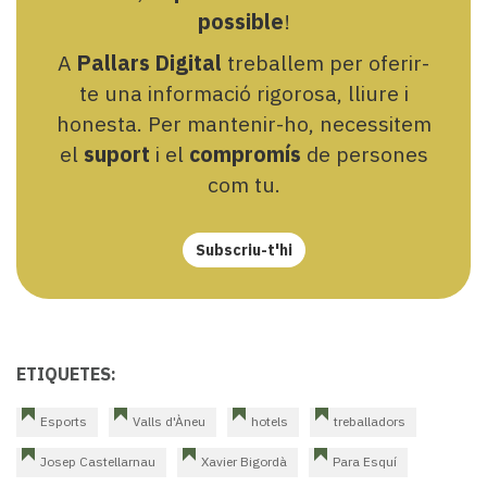
possible
!
A
Pallars Digital
treballem per oferir-
te una informació rigorosa, lliure i
honesta. Per mantenir-ho, necessitem
el
suport
i el
compromís
de persones
com tu.
Subscriu-t'hi
ETIQUETES:
Esports
Valls d'Àneu
hotels
treballadors
Josep Castellarnau
Xavier Bigordà
Para Esquí