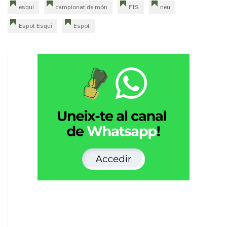
esquí
campionat de món
FIS
neu
Espot Esquí
Espot