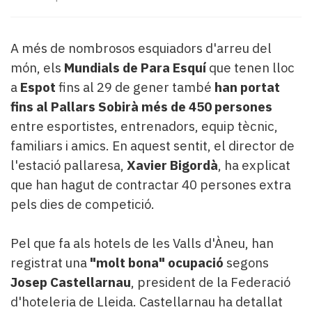
Subscriptors
La
newsletter
A més de nombrosos esquiadors d'arreu del
del
món, els
Mundials de Para Esquí
que tenen lloc
Pallars
Contingut
a
Espot
fins al 29 de gener també
han portat
patrocinat
fins al Pallars Sobirà més de 450 persones
Lo
entre esportistes, entrenadors, equip tècnic,
més
familiars i amics. En aquest sentit, el director de
llegit...
Editorial
l'estació pallaresa,
Xavier Bigordà
, ha explicat
que han hagut de contractar 40 persones extra
pels dies de competició.
Pel que fa als hotels de les Valls d'Àneu, han
registrat una
"molt bona" ocupació
segons
Josep Castellarnau
, president de la Federació
d'hoteleria de Lleida. Castellarnau ha detallat