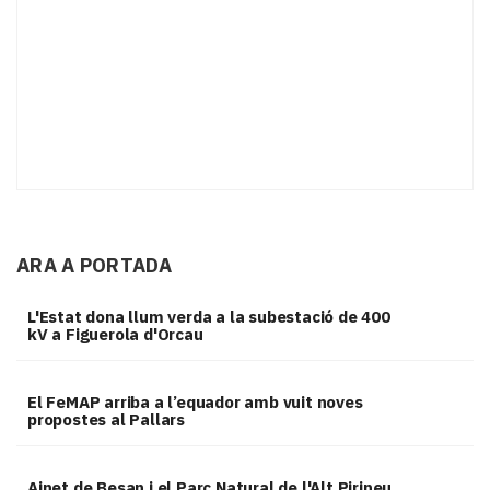
ARA A PORTADA
L'Estat dona llum verda a la subestació de 400
kV a Figuerola d'Orcau
El FeMAP arriba a l’equador amb vuit noves
propostes al Pallars
Ainet de Besan i el Parc Natural de l'Alt Pirineu