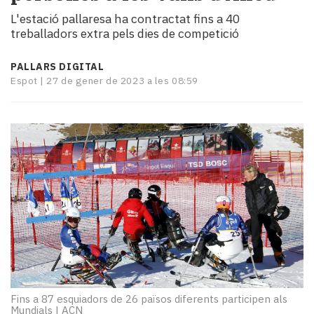
i
L'estació pallaresa ha contractat fins a 40
turisme
treballadors extra pels dies de competició
Cultura
Esports
PALLARS DIGITAL
Mai
Espot |
27 de gener de 2023 a les 08:59
tant!
TV
i
mitjans
El
temps
Reportatges
Entrevistes
Enquestes
A
escena!
Dis
la
Fins a 87 esquiadors de 26 països diferents participen als
teva!
Mundials
|
ACN