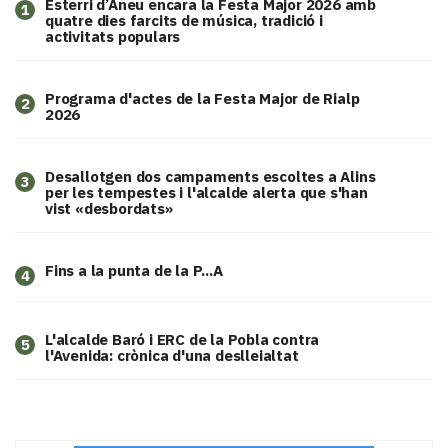
Esterri d’Àneu encara la Festa Major 2026 amb
1
quatre dies farcits de música, tradició i
activitats populars
Programa d'actes de la Festa Major de Rialp
2
2026
​Desallotgen dos campaments escoltes a Alins
3
per les tempestes i l'alcalde alerta que s'han
vist «desbordats»
Fins a la punta de la P...A
4
L'alcalde Baró i ERC de la Pobla contra
5
l'Avenida: crònica d'una deslleialtat