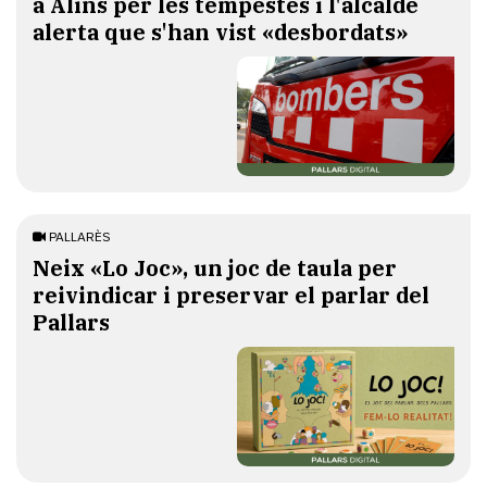
a Alins per les tempestes i l'alcalde
alerta que s'han vist «desbordats»
PALLARÈS
​Neix «Lo Joc», un joc de taula per
reivindicar i preservar el parlar del
Pallars